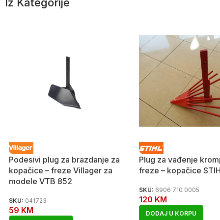
Iz Kategorije
Podesivi plug za brazdanje za
Plug za vađenje krom
kopačice – freze Villager za
freze – kopačice STIH
modele VTB 852
SKU:
6906 710 0005
120
KM
SKU:
041723
59
KM
DODAJ U KORPU