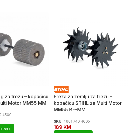
eg za frezu – kopačicu
Freza za zemlju za frezu –
Multi Motor MM55 MM
kopačicu STIHL za Multi Motor
MM55 BF-MM
0 4500
SKU:
4601 740 4605
189
KM
KORPU