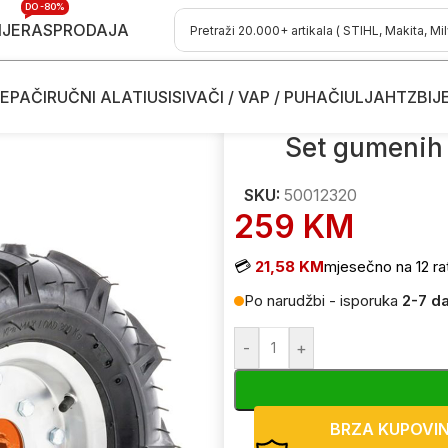
DO -80%
IJE
RASPRODAJA
EPAČI
RUČNI ALATI
USISIVAČI / VAP / PUHAČI
ULJA
HTZ
BIJ
otrošni materijal za freze - kopačice
/
Set gumenih točkova Ruris
Set gumenih
SKU:
50012320
259
KM
💳
21,58 KM
mjesečno na 12 ra
Po narudžbi - isporuka
2-7 d
-
+
BRZA KUPOVI