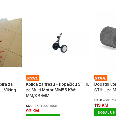
pira za
Kolica za frezu – kopačicu STIHL
Dodatni ut
L Viking
za Multi Motor MM55 KW-
STIHL za 
MM/KB-MM
SKU:
4601 73
119
KM
SKU:
4601 007 1008
93
KM
DODAJ U 