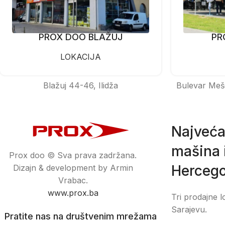
PROX DOO BLAŽUJ
PR
LOKACIJA
Blažuj 44-46, Ilidža
Bulevar Meš
Najveća
mašina i
Prox doo © Sva prava zadržana.
Hercego
Dizajn & development by Armin
Vrabac.
www.prox.ba
Tri prodajne l
Sarajevu.
Pratite nas na društvenim mrežama