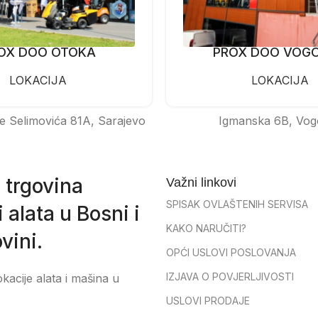
OX DOO OTOKA
PROX DOO VOG
LOKACIJA
LOKACIJA
e Selimovića 81A, Sarajevo
Igmanska 6B, Vog
 trgovina
Važni linkovi
SPISAK OVLAŠTENIH SERVISA
 alata u Bosni i
KAKO NARUČITI?
vini.
OPĆI USLOVI POSLOVANJA
IZJAVA O POVJERLJIVOSTI
okacije alata i mašina u
USLOVI PRODAJE