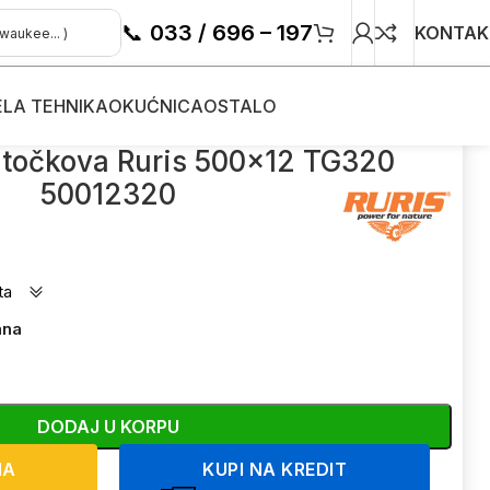
📞
033 / 696 – 197
KONTAK
ELA TEHNIKA
OKUĆNICA
OSTALO
 500×12 TG320 50012320
 točkova Ruris 500×12 TG320
50012320
ta
ana
DODAJ U KORPU
NA
KUPI NA KREDIT