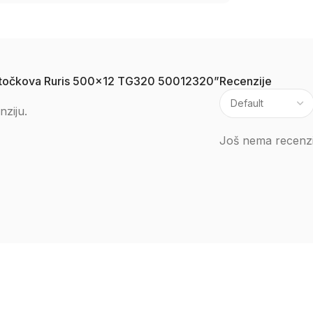
nih točkova Ruris 500×12 TG320 50012320”
Recenzije
nziju.
Još nema recenzi