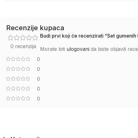
Recenzije kupaca
Budi prvi koji će recenzirati “Set gume
0 recenzija
Morate biti
ulogovani
da biste objavili rece
0
0
0
0
0