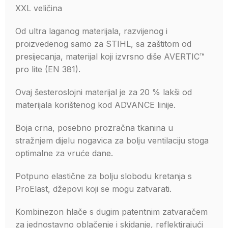
XXL veličina
Od ultra laganog materijala, razvijenog i
proizvedenog samo za STIHL, sa zaštitom od
presijecanja, materijal koji izvrsno diše AVERTIC™
pro lite (EN 381).
Ovaj šesteroslojni materijal je za 20 % lakši od
materijala korištenog kod ADVANCE linije.
Boja crna, posebno prozračna tkanina u
stražnjem dijelu nogavica za bolju ventilaciju stoga
optimalne za vruće dane.
Potpuno elastične za bolju slobodu kretanja s
ProElast, džepovi koji se mogu zatvarati.
Kombinezon hlače s dugim patentnim zatvaračem
za jednostavno oblačenje i skidanje, reflektirajući