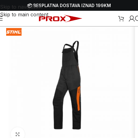
📦 BESPLATNA DOSTAVA IZNAD 199KM
Skip to navigation
Skip to main content
Početna
/
Webshop
/
Zaštitna oprema - HTZ
/
Zaštitni kombinezoni
Uvećaj sliku