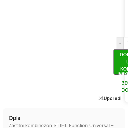
-
DO
KO
KUP
BRZ
BE
DO
Uporedi
Opis
Zaštitni kombinezon STIHL Function Universal –