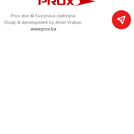
Prox doo © Sva prava zadržana.
Dizajn & development by Armin Vrabac.
www.prox.ba
Pratite nas na društvenim mrežama
proxdoo
Najveća trgovina mašina i alata u
Bosni i Hercegovini.
Tri prodajne lokacije alata i mašina u Sarajevu.
Više od 800 kategorija alata i mašina u kojima ćete pronaći
sve sortirano i raspoređeno, sa preko 22 000 artikala u