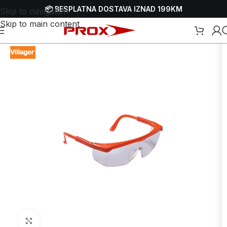
📦 BESPLATNA DOSTAVA IZNAD 199KM
Skip to navigation
Skip to main content
Početna
/
Webshop
/
Zaštitna oprema - HTZ
/
Zaštitne naočale
Uvećaj sliku