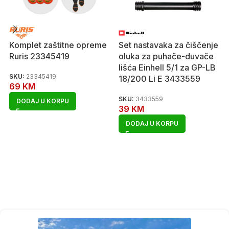
Komplet zaštitne opreme
Set nastavaka za čiščenje
Ruris 23345419
oluka za puhače-duvače
lišća Einhell 5/1 za GP-LB
SKU:
23345419
18/200 Li E 3433559
69
KM
SKU:
3433559
DODAJ U KORPU
39
KM
DODAJ U KORPU