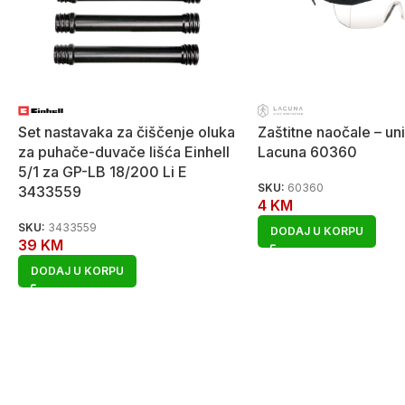
Set nastavaka za čiščenje oluka
Zaštitne naočale – un
za puhače-duvače lišća Einhell
Lacuna 60360
5/1 za GP-LB 18/200 Li E
SKU:
60360
3433559
4
KM
SKU:
3433559
DODAJ U KORPU
39
KM
DODAJ U KORPU