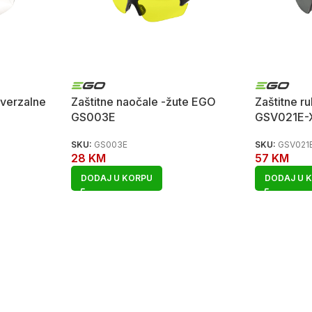
iverzalne
Zaštitne naočale -žute EGO
Zaštitne r
GS003E
GSV021E-
SKU:
GS003E
SKU:
GSV021
28
KM
57
KM
DODAJ U KORPU
DODAJ U 