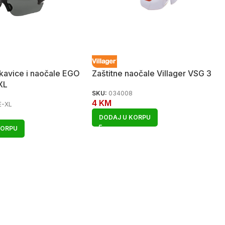
ukavice i naočale EGO
Zaštitne naočale Villager VSG 3
XL
SKU:
034008
4
KM
E-XL
DODAJ U KORPU
KORPU