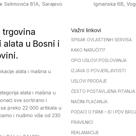
e Selimovića 81A, Sarajevo
Igmanska 6B, Vog
 trgovina
Važni linkovi
SPISAK OVLAŠTENIH SERVISA
 alata u Bosni i
KAKO NARUČITI?
vini.
OPĆI USLOVI POSLOVANJA
IZJAVA O POVJERLJIVOSTI
okacije alata i mašina u
USLOVI PRODAJE
ČESTO POSTAVLJENA PITANJA
tegorija alata i mašina u
onaći sve sortirano i
NAČINI PLAĆANJA
sa preko 22 000 artikala u
PODACI O FIRMI – ID I PDV BRO
pamo i nudimo više od 230
PRAVILNICI
REKLAMACIJE