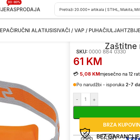
DO -80%
IJE
RASPRODAJA
EPAČI
RUČNI ALATI
USISIVAČI / VAP / PUHAČI
ULJA
HTZ
BIJ
ne naočale STIHL Ultrasonic
Zaštitne
SKU:
0000 884 0330
61
KM
💳
5,08 KM
mjesečno na 12 rat
Po narudžbi - isporuka
2-7 d
-
+
BRZA KUPOVI
BEZ GARANCIJE