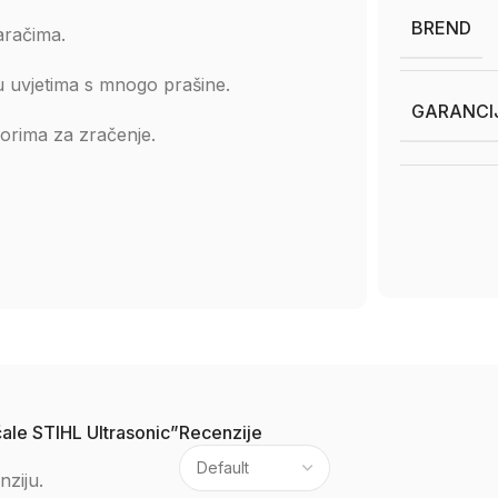
BREND
aračima.
 u uvjetima s mnogo prašine.
GARANCI
vorima za zračenje.
čale STIHL Ultrasonic”
Recenzije
nziju.