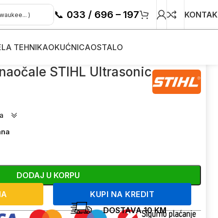
📞
033 / 696 – 197
KONTAK
ELA TEHNIKA
OKUĆNICA
OSTALO
 naočale STIHL Ultrasonic
a
ana
DODAJ U KORPU
NA
KUPI NA KREDIT
DOSTAVA 10 KM