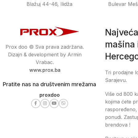
Blažuj 44-46, Ilidža
Bulevar Meš
Najveća
mašina i
Prox doo © Sva prava zadržana.
Hercego
Dizajn & development by Armin
Vrabac.
www.prox.ba
Tri prodajne l
Sarajevu.
Pratite nas na društvenim mrežama
Više od 800 ka
proxdoo
kojima ćete pr
raspoređeno, 
ponudi. Zastu
brendova !