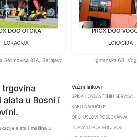
OX DOO OTOKA
PROX DOO VOG
LOKACIJA
LOKACIJA
e Selimovića 81A, Sarajevo
Igmanska 6B, Vog
 trgovina
Važni linkovi
SPISAK OVLAŠTENIH SERVISA
 alata u Bosni i
KAKO NARUČITI?
vini.
OPĆI USLOVI POSLOVANJA
IZJAVA O POVJERLJIVOSTI
okacije alata i mašina u