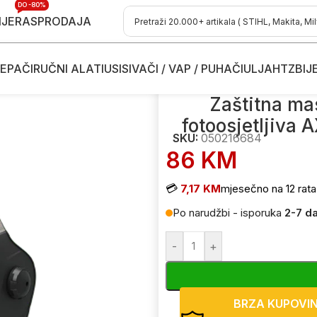
DO -80%
IJE
RASPRODAJA
EPAČI
RUČNI ALATI
USISIVAČI / VAP / PUHAČI
ULJA
HTZ
BIJ
maske za zavarivanje - varenje
/
Zaštitna maska za zavarivanje – 
Zaštitna ma
fotoosjetljiva
SKU:
050216684
86
KM
💳
7,17 KM
mjesečno na 12 rata
Po narudžbi - isporuka
2-7 d
-
+
BRZA KUPOVI