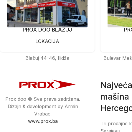
PROX DOO BLAŽUJ
PR
LOKACIJA
Blažuj 44-46, Ilidža
Bulevar Meš
Najveća
mašina i
Prox doo © Sva prava zadržana.
Hercego
Dizajn & development by Armin
Vrabac.
www.prox.ba
Tri prodajne l
Sarajevu.