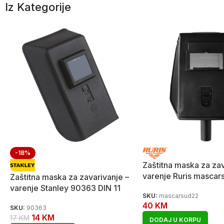
Iz Kategorije
-18%
Zaštitna maska za zav
varenje Ruris mascar
Zaštitna maska za zavarivanje –
varenje Stanley 90363 DIN 11
SKU:
mascarsud22
40
KM
SKU:
90363
14
KM
17
KM
DODAJ U KORPU