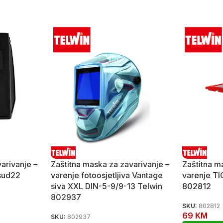
arivanje –
Zaštitna maska za zavarivanje –
Zaštitna m
sud22
varenje fotoosjetljiva Vantage
varenje TI
siva XXL DIN-5-9/9-13 Telwin
802812
802937
SKU:
802812
69
KM
SKU:
802937