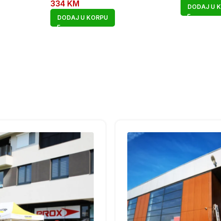
334
KM
DODAJ U 
DODAJ U KORPU