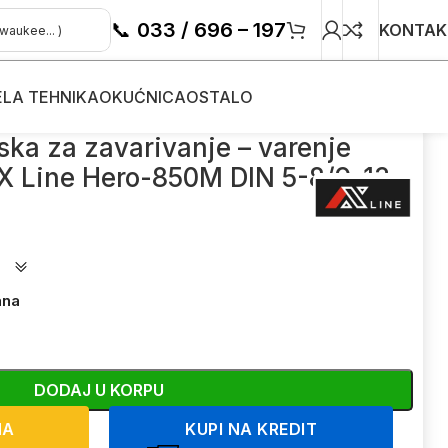
📞
033 / 696 – 197
KONTAK
ELA TEHNIKA
OKUĆNICA
OSTALO
varenje fotoosjetljiva AX Line Hero-850M DIN 5-8/9-13
ska za zavarivanje – varenje
 AX Line Hero-850M DIN 5-8/9-13
ana
DODAJ U KORPU
NA
KUPI NA KREDIT