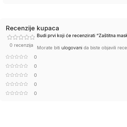
Recenzije kupaca
Budi prvi koji će recenzirati “Zaštitna ma
0 recenzija
Morate biti
ulogovani
da biste objavili rece
0
0
0
0
0