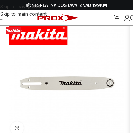
📦 BESPLATNA DOSTAVA IZNAD 199KM
Skip to navigation
Skip to main content
a pile za drva - motorke
/
Vodilice - mačevi za motorne pile - motorke
Uvećaj sliku