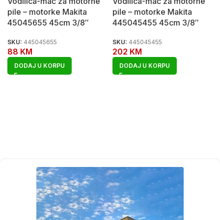
Vodilica-mač za motorne
Vodilica-mač za motorne
pile – motorke Makita
pile – motorke Makita
45045655 45cm 3/8″
445045455 45cm 3/8″
SKU:
445045655
SKU:
445045455
88
KM
202
KM
DODAJ U KORPU
DODAJ U KORPU