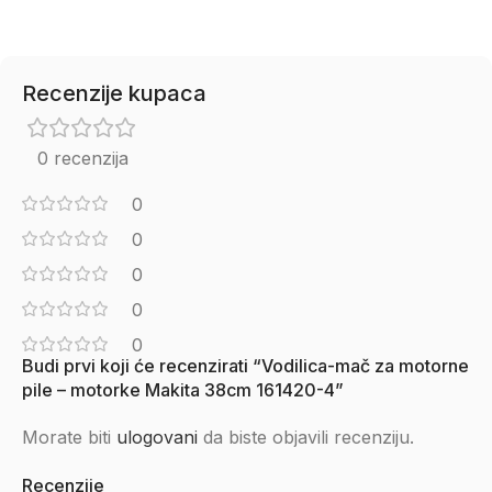
Recenzije kupaca
0 recenzija
0
0
0
0
0
Budi prvi koji će recenzirati “Vodilica-mač za motorne
pile – motorke Makita 38cm 161420-4”
Morate biti
ulogovani
da biste objavili recenziju.
Recenzije