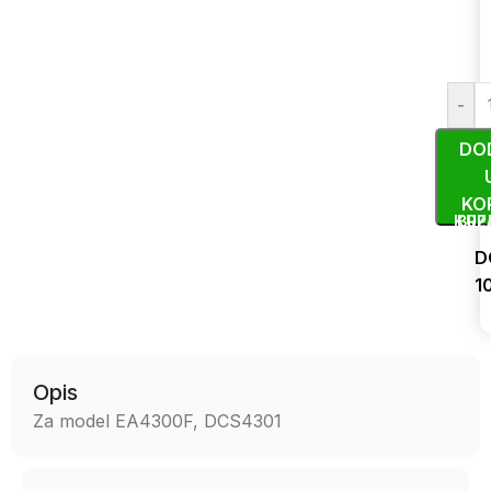
-
DO
KO
KUP
BRZ
D
1
Uporedi
Opis
Za model EA4300F, DCS4301