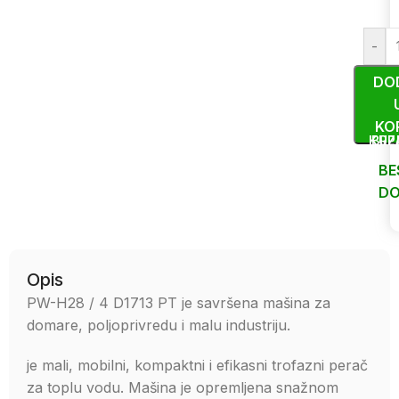
-
DO
KO
KUP
BRZ
BE
DO
Uporedi
Opis
PW-H28 / 4 D1713 PT je savršena mašina za
domare, poljoprivredu i malu industriju.
je mali, mobilni, kompaktni i efikasni trofazni perač
za toplu vodu. Mašina je opremljena snažnom