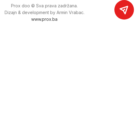
Prox doo © Sva prava zadržana.
Dizajn & development by Armin Vrabac.
www.prox.ba
Pratite nas na društvenim mrežama
proxdoo
Najveća trgovina mašina i alata u
Bosni i Hercegovini.
Tri prodajne lokacije alata i mašina u Sarajevu.
Više od 800 kategorija alata i mašina u kojima ćete pronaći
sve sortirano i raspoređeno, sa preko 22 000 artikala u
ponudi. Zastupamo i nudimo više od 230 brendova !