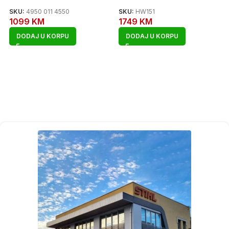
SKU:
4950 011 4550
SKU:
HW151
1099
KM
1749
KM
DODAJ U KORPU
DODAJ U KORPU