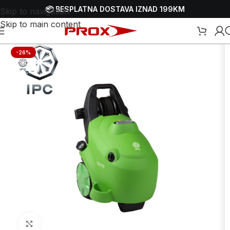
📦 BESPLATNA DOSTAVA IZNAD 199KM
Skip to navigation
Skip to main content
sokotlačni perači - VAP-ovi
/
Električni visokotlačni perači - VAP-ovi
-26%
Uvećaj sliku