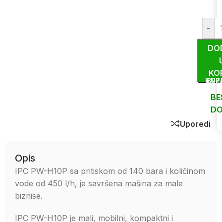
-
DO
KO
KUP
BRZ
BE
DO
Uporedi
Opis
IPC PW-H10P sa pritiskom od 140 bara i količinom
vode od 450 l/h, je savršena mašina za male
biznise.
IPC PW-H10P je mali, mobilni, kompaktni i