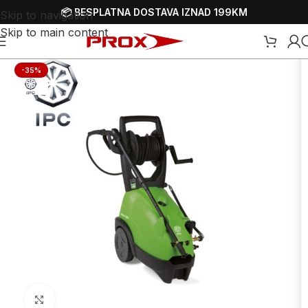
📦 BESPLATNA DOSTAVA IZNAD 199KM
Skip to navigation
Skip to main content
sokotlačni perači - VAP-ovi
/
Električni visokotlačni perači - VAP-ovi
-35%
Uvećaj sliku