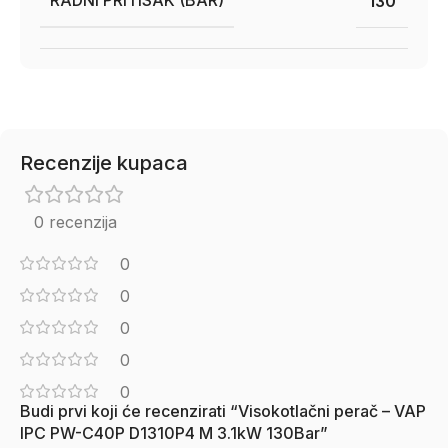
RADNI PRITISAK (BAR)
130
Recenzije kupaca
0 recenzija
0
0
0
0
0
Budi prvi koji će recenzirati “Visokotlačni perač – VAP
IPC PW-C40P D1310P4 M 3.1kW 130Bar”