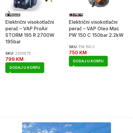
Električni visokotlačni
Električni visokotlačni
perač – VAP ProAir
perač – VAP Oleo Mac
STORM 195 R 2700W
PW 150 C 150bar 2.2kW
195bar
SKU:
PW 150 C
750
KM
SKU:
2300575
799
KM
DODAJ U KORPU
DODAJ U KORPU