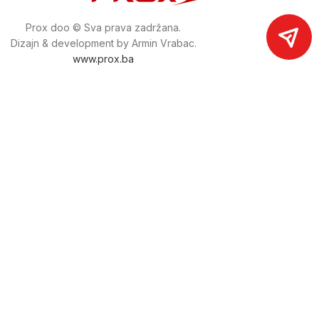
Prox doo © Sva prava zadržana.
Dizajn & development by Armin Vrabac.
www.prox.ba
Pratite nas na društvenim mrežama
proxdoo
Najveća trgovina mašina i alata u
Bosni i Hercegovini.
Tri prodajne lokacije alata i mašina u Sarajevu.
Više od 800 kategorija alata i mašina u kojima ćete pronaći
sve sortirano i raspoređeno, sa preko 22 000 artikala u
ponudi. Zastupamo i nudimo više od 230 brendova !