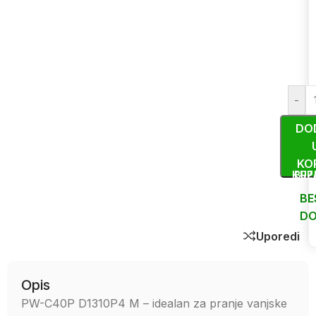
-
DO
KO
KUP
BRZ
BE
DO
Uporedi
Opis
PW-C40P D1310P4 M – idealan za pranje vanjske