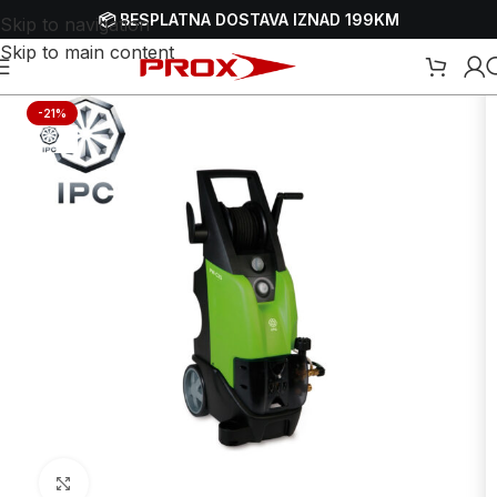
📦 BESPLATNA DOSTAVA IZNAD 199KM
Skip to navigation
Skip to main content
Visokotlačni perači - VAP-ovi
/
Električni visokotlačni perači - VAP-ovi
-21%
Uvećaj sliku