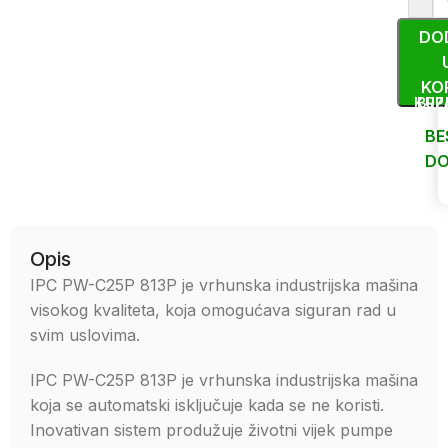
DO
KO
KUP
BRZ
BE
DO
Uporedi
Opis
IPC PW-C25P 813P je vrhunska industrijska mašina
visokog kvaliteta, koja omogućava siguran rad u
svim uslovima.
IPC PW-C25P 813P je vrhunska industrijska mašina
koja se automatski isključuje kada se ne koristi.
Inovativan sistem produžuje životni vijek pumpe