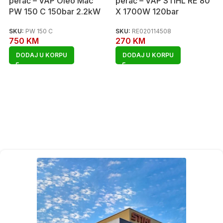
perač – VAP Oleo Mac
perač – VAP STIHL RE 80
PW 150 C 150bar 2.2kW
X 1700W 120bar
SKU:
PW 150 C
SKU:
RE020114508
750
KM
270
KM
DODAJ U KORPU
DODAJ U KORPU