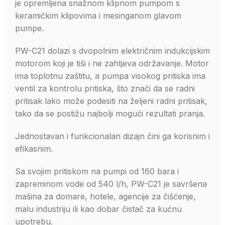
je opremljena snažnom klipnom pumpom s
keramičkim klipovima i mesinganom glavom
pumpe.
PW-C21 dolazi s dvopolnim električnim indukcijskim
motorom koji je tiši i ne zahtjeva održavanje. Motor
ima toplotnu zaštitu, a pumpa visokog pritiska ima
ventil za kontrolu pritiska, što znači da se radni
pritisak lako može podesiti na željeni radni pritisak,
tako da se postižu najbolji mogući rezultati pranja.
Jednostavan i funkcionalan dizajn čini ga korisnim i
efikasnim.
Sa svojim pritiskom na pumpi od 160 bara i
zapreminom vode od 540 l/h, PW-C21 je savršena
mašina za domare, hotele, agencije za čišćenje,
malu industriju ili kao dobar čistač za kućnu
upotrebu.