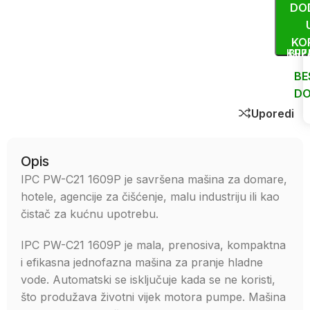
DO
KO
KUP
BRZ
BE
DO
Uporedi
Opis
IPC PW-C21 1609P je savršena mašina za domare,
hotele, agencije za čišćenje, malu industriju ili kao
čistač za kućnu upotrebu.
IPC PW-C21 1609P je mala, prenosiva, kompaktna
i efikasna jednofazna mašina za pranje hladne
vode. Automatski se isključuje kada se ne koristi,
što produžava životni vijek motora pumpe. Mašina