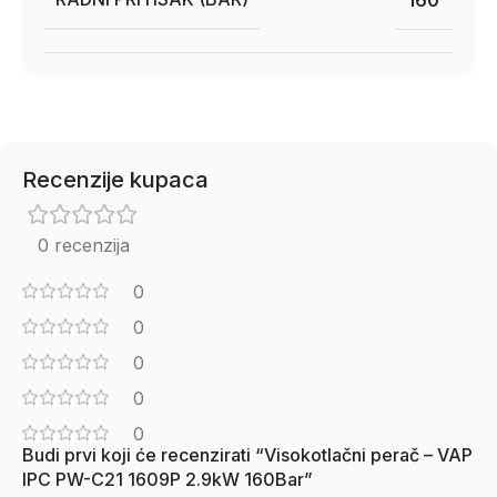
Recenzije kupaca
0 recenzija
0
0
0
0
0
Budi prvi koji će recenzirati “Visokotlačni perač – VAP
IPC PW-C21 1609P 2.9kW 160Bar”