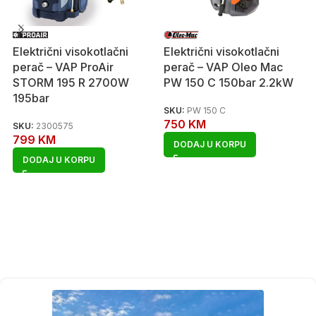
Električni visokotlačni
Električni visokotlačni
perač – VAP ProAir
perač – VAP Oleo Mac
STORM 195 R 2700W
PW 150 C 150bar 2.2kW
195bar
SKU:
PW 150 C
750
KM
SKU:
2300575
799
KM
DODAJ U KORPU
DODAJ U KORPU