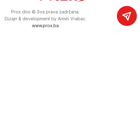
Prox doo © Sva prava zadržana.
Dizajn & development by Armin Vrabac.
www.prox.ba
Pratite nas na društvenim mrežama
proxdoo
Najveća trgovina mašina i alata u
Bosni i Hercegovini.
Tri prodajne lokacije alata i mašina u Sarajevu.
Više od 800 kategorija alata i mašina u kojima ćete pronaći
sve sortirano i raspoređeno, sa preko 22 000 artikala u
ponudi. Zastupamo i nudimo više od 230 brendova !