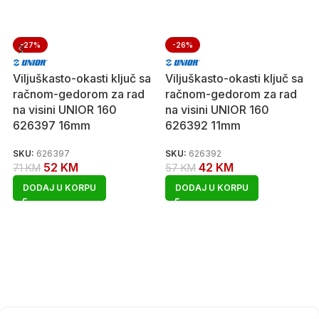
-27%
-26%
Viljuškasto-okasti ključ sa
Viljuškasto-okasti ključ sa
račnom-gedorom za rad
račnom-gedorom za rad
na visini UNIOR 160
na visini UNIOR 160
626397 16mm
626392 11mm
SKU:
626397
SKU:
626392
52
KM
42
KM
71
KM
57
KM
DODAJ U KORPU
DODAJ U KORPU