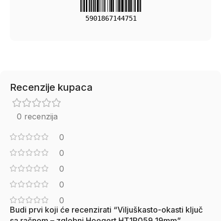
5901867144751
Recenzije kupaca
0 recenzija
0
0
0
0
0
Budi prvi koji će recenzirati “Viljuškasto-okasti ključ
sa račnom – zglobni Hoegert HT1R059 19mm”