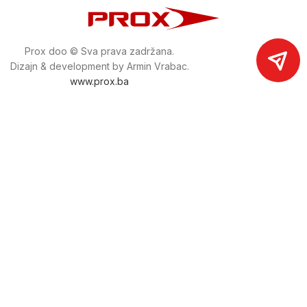
Prox doo © Sva prava zadržana.
Dizajn & development by Armin Vrabac.
www.prox.ba
Pratite nas na društvenim mrežama
proxdoo
Najveća trgovina mašina i alata u
Bosni i Hercegovini.
Tri prodajne lokacije alata i mašina u Sarajevu.
Više od 800 kategorija alata i mašina u kojima ćete pronaći