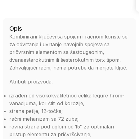
Uporedi
Opis
Kombinirani ključevi sa spojem i račnom koriste se
za odvrtanje i uvrtanje navojnih spojeva sa
pričvrsnim elementom sa šestougaonim,
dvanaesterokutnim ili šesterokutnim torx tipom.
Zahvaljujući račni, nema potrebe da menjate ključ.
Atributi proizvoda:
izrađen od visokokvalitetnog čelika legure hrom-
vanadijuma, koji štiti od korozije;
strana petlje, 12-točka;
račni mehanizam sa 72 zuba;
ravna strana pod uglom od 15° za optimalan
pristup elementu za pričvršćivanje;