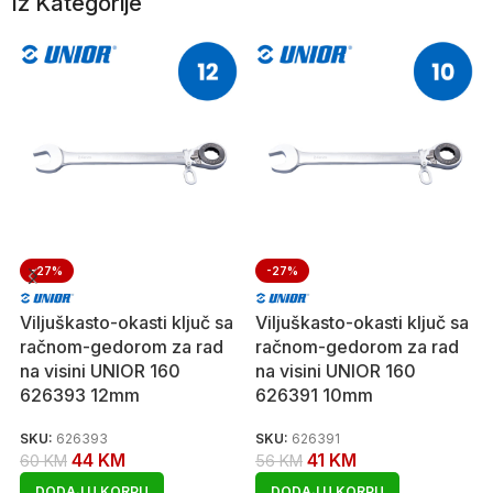
Iz Kategorije
-27%
-27%
Viljuškasto-okasti ključ sa
Viljuškasto-okasti ključ sa
račnom-gedorom za rad
račnom-gedorom za rad
na visini UNIOR 160
na visini UNIOR 160
626393 12mm
626391 10mm
SKU:
626393
SKU:
626391
44
KM
41
KM
60
KM
56
KM
DODAJ U KORPU
DODAJ U KORPU