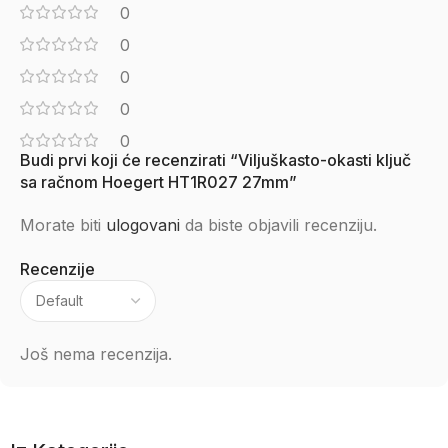
0
0
0
0
0
Budi prvi koji će recenzirati “Viljuškasto-okasti ključ
sa račnom Hoegert HT1R027 27mm”
Morate biti
ulogovani
da biste objavili recenziju.
Recenzije
Još nema recenzija.