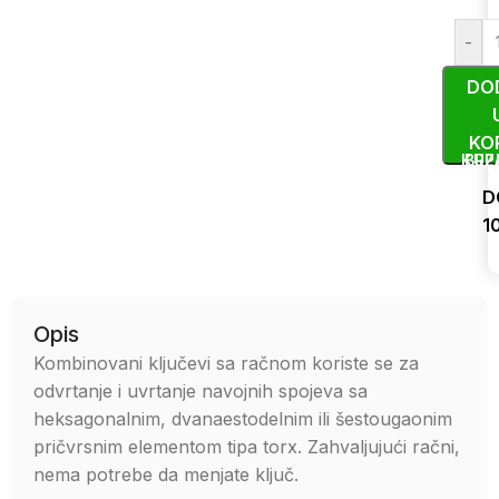
-
DO
KO
KUP
BRZ
D
1
Uporedi
Opis
Kombinovani ključevi sa račnom koriste se za
odvrtanje i uvrtanje navojnih spojeva sa
heksagonalnim, dvanaestodelnim ili šestougaonim
pričvrsnim elementom tipa torx. Zahvaljujući račni,
nema potrebe da menjate ključ.