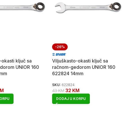
-26%
-okasti ključ sa
Viljuškasto-okasti ključ sa
dorom UNIOR 160
račnom-gedorom UNIOR 160
6mm
622824 14mm
SKU:
622824
KM
32
KM
43
KM
KORPU
DODAJ U KORPU