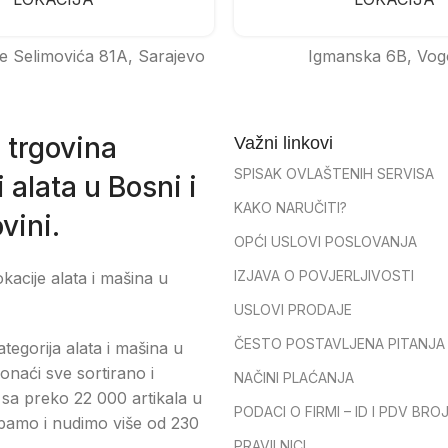
e Selimovića 81A, Sarajevo
Igmanska 6B, Vog
 trgovina
Važni linkovi
SPISAK OVLAŠTENIH SERVISA
 alata u Bosni i
KAKO NARUČITI?
vini.
OPĆI USLOVI POSLOVANJA
IZJAVA O POVJERLJIVOSTI
okacije alata i mašina u
USLOVI PRODAJE
ČESTO POSTAVLJENA PITANJA
tegorija alata i mašina u
onaći sve sortirano i
NAČINI PLAĆANJA
sa preko 22 000 artikala u
PODACI O FIRMI – ID I PDV BRO
pamo i nudimo više od 230
PRAVILNICI