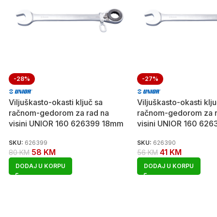
-28%
-27%
Viljuškasto-okasti ključ sa
Viljuškasto-okasti klj
račnom-gedorom za rad na
račnom-gedorom za r
visini UNIOR 160 626399 18mm
visini UNIOR 160 62
SKU:
626399
SKU:
626390
58
KM
41
KM
80
KM
56
KM
DODAJ U KORPU
DODAJ U KORPU