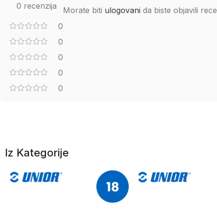
0 recenzija
Morate biti
ulogovani
da biste objavili rece
0
0
0
0
0
Iz Kategorije