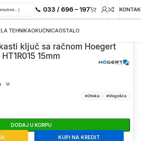
📞
033 / 696 – 197
KONTAK
ELA TEHNIKA
OKUĆNICA
OSTALO
kasti ključ sa račnom Hoegert
HT1R015 15mm
a
Otoka
Vogošća
DODAJ U KORPU
NA
KUPI NA KREDIT