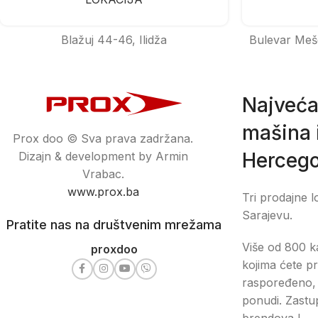
Blažuj 44-46, Ilidža
Bulevar Meš
Najveća
mašina i
Prox doo © Sva prava zadržana.
Hercego
Dizajn & development by Armin
Vrabac.
www.prox.ba
Tri prodajne l
Sarajevu.
Pratite nas na društvenim mrežama
Više od 800 ka
proxdoo
kojima ćete pr
raspoređeno, 
ponudi. Zastu
brendova !