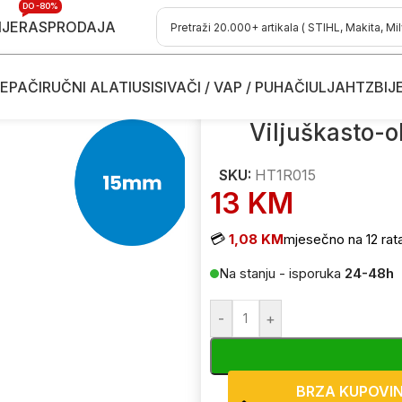
DO -80%
IJE
RASPRODAJA
EPAČI
RUČNI ALATI
USISIVAČI / VAP / PUHAČI
ULJA
HTZ
BIJ
m
/
Viljuškasto-okasti ključ sa račnom Hoegert HT1R015 15mm
Viljuškasto-o
SKU:
HT1R015
13
KM
💳
1,08 KM
mjesečno na 12 rat
Na stanju - isporuka
24-48h
-
+
BRZA KUPOVI