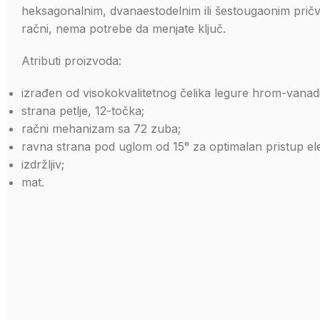
heksagonalnim, dvanaestodelnim ili šestougaonim pričv
račni, nema potrebe da menjate ključ.
Atributi proizvoda:
izrađen od visokokvalitetnog čelika legure hrom-vanadiju
strana petlje, 12-točka;
račni mehanizam sa 72 zuba;
ravna strana pod uglom od 15° za optimalan pristup el
izdržljiv;
mat.