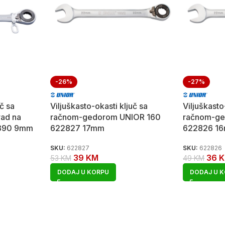
-26%
-27%
uč sa
Viljuškasto-okasti ključ sa
Viljuškasto
ad na
račnom-gedorom UNIOR 160
račnom-ge
6390 9mm
622827 17mm
622826 1
SKU:
622827
SKU:
622826
39
KM
36
53
KM
49
KM
DODAJ U KORPU
DODAJ U 