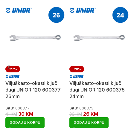
-27%
-28%
Viljuškasto-okasti ključ
Viljuškasto-okasti ključ
dugi UNIOR 120 600377
dugi UNIOR 120 600375
26mm
24mm
SKU:
600377
SKU:
600375
30
KM
26
KM
41
KM
36
KM
DODAJ U KORPU
DODAJ U KORPU