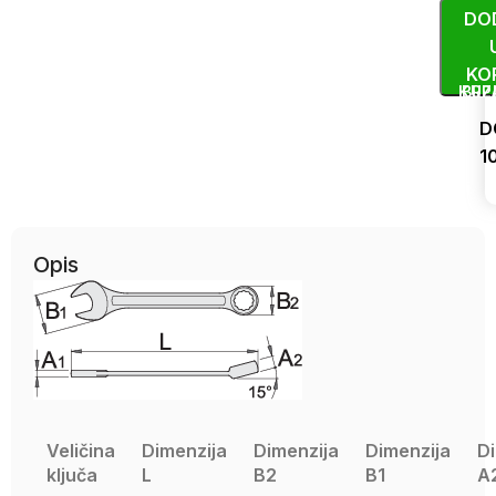
DO
KO
KUP
BRZ
D
1
Uporedi
Opis
Veličina
Dimenzija
Dimenzija
Dimenzija
D
ključa
L
B2
B1
A