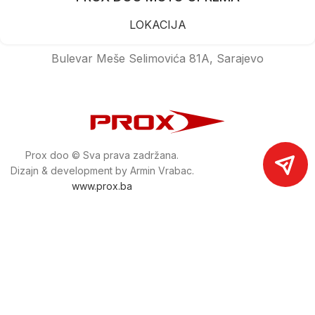
LOKACIJA
Bulevar Meše Selimovića 81A, Sarajevo
Prox doo © Sva prava zadržana.
Dizajn & development by Armin Vrabac.
www.prox.ba
Pratite nas na društvenim mrežama
proxdoo
Najveća trgovina mašina i alata u