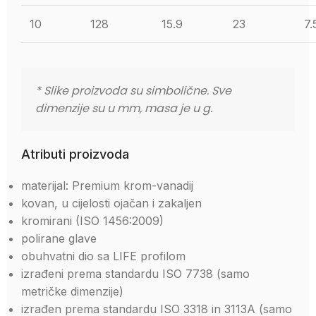
10
128
15.9
23
7.
* Slike proizvoda su simbolične. Sve 
dimenzije su u mm, masa je u g.
Atributi proizvoda
materijal: Premium krom-vanadij
kovan, u cijelosti ojačan i zakaljen
kromirani (ISO 1456:2009)
polirane glave
obuhvatni dio sa LIFE profilom
izrađeni prema standardu ISO 7738 (samo
metričke dimenzije)
izrađen prema standardu ISO 3318 in 3113A (samo