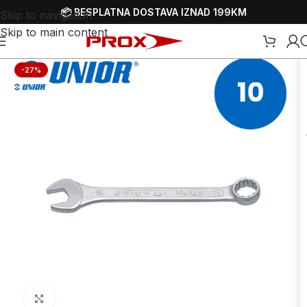
📦 BESPLATNA DOSTAVA IZNAD 199KM
Skip to navigation
Skip to main content
Početna
/
Webshop
/
Ručni alati
/
Ključevi
/
Viljuškasto-okasti ključevi
-27%
Uvećaj sliku