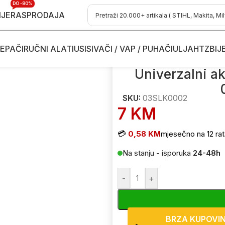
DO -80%
IJE
RASPRODAJA
EPAČI
RUČNI ALATI
USISIVAČI / VAP / PUHAČI
ULJA
HTZ
BIJ
akrilni silikon Protech Acryl Profi 03SLK0002 bijeli
Univerzalni akr
SKU:
03SLK0002
7
KM
💳
0,58 KM
mjesečno na 12 rat
Na stanju - isporuka
24-48h
-
+
BRZA KUPOVI