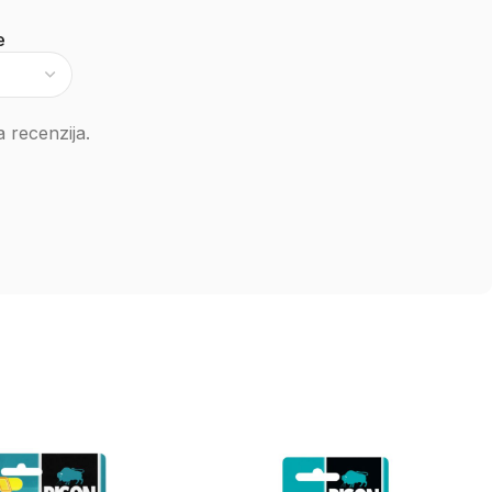
e
 recenzija.