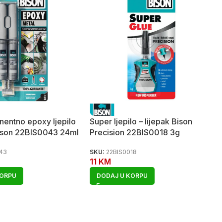
entno epoxy ljepilo
Super ljepilo – lijepak Bison
Bison 22BIS0043 24ml
Precision 22BIS0018 3g
43
SKU:
22BIS0018
11
KM
KORPU
DODAJ U KORPU