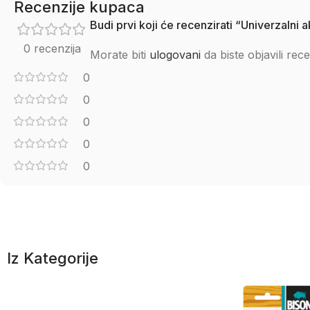
Recenzije kupaca
Budi prvi koji će recenzirati “Univerzalni 
0 recenzija
Morate biti
ulogovani
da biste objavili rece
0
0
0
0
0
Iz Kategorije