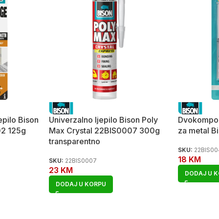
epilo Bison
Univerzalno ljepilo Bison Poly
Dvokompon
02 125g
Max Crystal 22BIS0007 300g
za metal 
transparentno
SKU:
22BIS00
18
KM
SKU:
22BIS0007
23
KM
DODAJ U 
DODAJ U KORPU