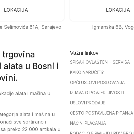
LOKACIJA
LOKACIJA
e Selimovića 81A, Sarajevo
Igmanska 6B, Vog
 trgovina
Važni linkovi
SPISAK OVLAŠTENIH SERVISA
 alata u Bosni i
KAKO NARUČITI?
vini.
OPĆI USLOVI POSLOVANJA
IZJAVA O POVJERLJIVOSTI
okacije alata i mašina u
USLOVI PRODAJE
ČESTO POSTAVLJENA PITANJA
tegorija alata i mašina u
onaći sve sortirano i
NAČINI PLAĆANJA
sa preko 22 000 artikala u
PODACI O FIRMI – ID I PDV BRO