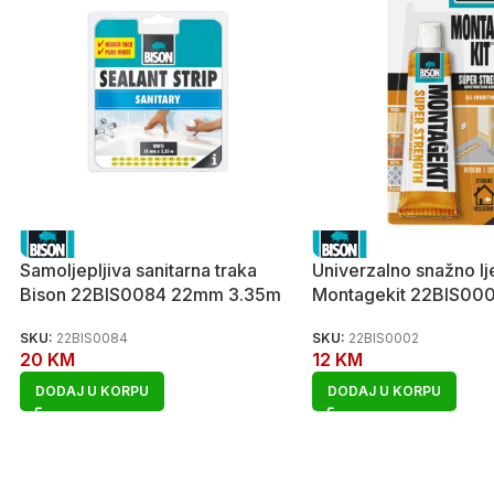
Samoljepljiva sanitarna traka
Univerzalno snažno lj
Bison 22BIS0084 22mm 3.35m
Montagekit 22BIS00
SKU:
22BIS0084
SKU:
22BIS0002
20
KM
12
KM
DODAJ U KORPU
DODAJ U KORPU