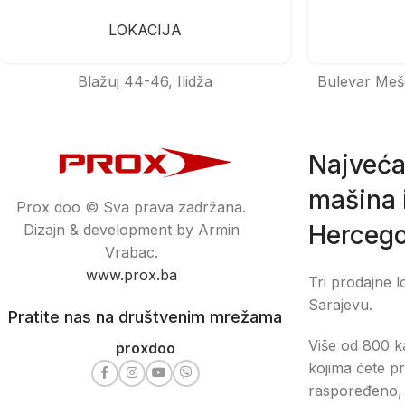
LOKACIJA
Blažuj 44-46, Ilidža
Bulevar Meš
Najveća
mašina i
Prox doo © Sva prava zadržana.
Hercego
Dizajn & development by Armin
Vrabac.
www.prox.ba
Tri prodajne l
Sarajevu.
Pratite nas na društvenim mrežama
Više od 800 ka
proxdoo
kojima ćete pr
raspoređeno, 