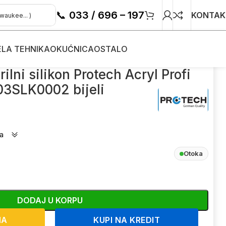
📞
033 / 696 – 197
KONTAK
ELA TEHNIKA
OKUĆNICA
OSTALO
ilni silikon Protech Acryl Profi
03SLK0002 bijeli
a
Otoka
DODAJ U KORPU
NA
KUPI NA KREDIT