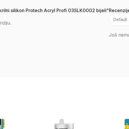
akrilni silikon Protech Acryl Profi 03SLK0002 bijeli”
Recenzij
nziju.
Još nema