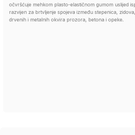
očvršćuje mehkom plasto-elastičnom gumom uslijed ispar
razvijen za brtvljenje spojeva između stepenica, zidov
drvenih i metalnih okvira prozora, betona i opeke.