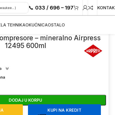
📞
033 / 696 – 197
KONTAK
ELA TEHNIKA
OKUĆNICA
OSTALO
495 600ml
kompresore – mineralno Airpress
12495 600ml
a
ana
DODAJ U KORPU
NA
KUPI NA KREDIT