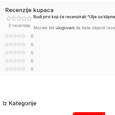
Recenzije kupaca
Budi prvi koji će recenzirati “Ulje za kl
0 recenzija
Morate biti
ulogovani
da biste objavili rece
0
0
0
0
0
Iz Kategorije