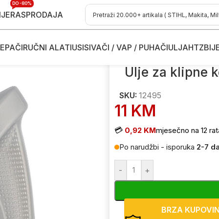
DO -80%
IJE
RASPRODAJA
EPAČI
RUČNI ALATI
USISIVAČI / VAP / PUHAČI
ULJA
HTZ
BIJ
asti za alate
/
Ulje za klipne kompresore – mineralno Airpress 12
Ulje za klipne 
SKU:
12495
11
KM
💳
0,92 KM
mjesečno na 12 rat
Po narudžbi - isporuka
2-7 d
-
+
BRZA KUPOVI