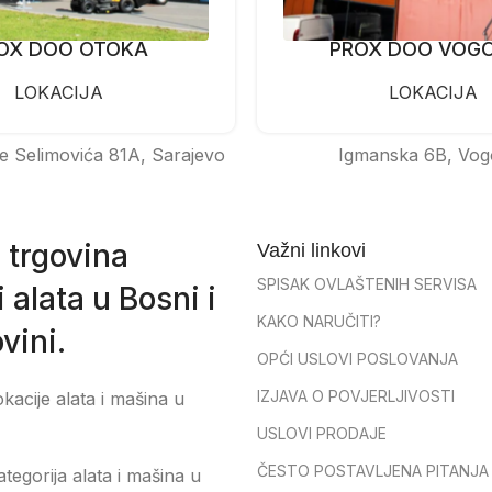
OX DOO OTOKA
PROX DOO VOG
LOKACIJA
LOKACIJA
e Selimovića 81A, Sarajevo
Igmanska 6B, Vog
 trgovina
Važni linkovi
SPISAK OVLAŠTENIH SERVISA
 alata u Bosni i
KAKO NARUČITI?
vini.
OPĆI USLOVI POSLOVANJA
IZJAVA O POVJERLJIVOSTI
okacije alata i mašina u
USLOVI PRODAJE
ČESTO POSTAVLJENA PITANJA
tegorija alata i mašina u