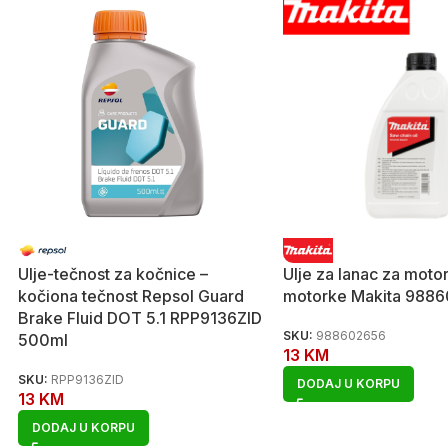
Ulje-tečnost za kočnice –
Ulje za lanac za motor
kočiona tečnost Repsol Guard
motorke Makita 9886
Brake Fluid DOT 5.1 RPP9136ZID
SKU:
988602656
500ml
13
KM
SKU:
RPP9136ZID
DODAJ U KORPU
13
KM
DODAJ U KORPU