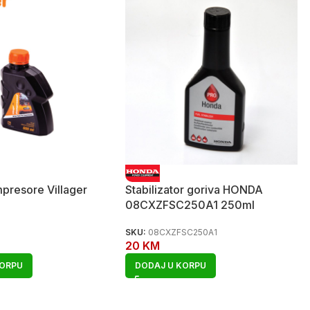
mpresore Villager
Stabilizator goriva HONDA
08CXZFSC250A1 250ml
SKU:
08CXZFSC250A1
20
KM
KORPU
DODAJ U KORPU