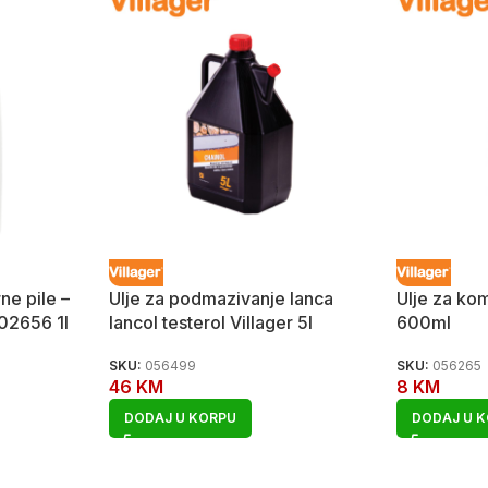
ne pile –
Ulje za podmazivanje lanca
Ulje za ko
02656 1l
lancol testerol Villager 5l
600ml
SKU:
056499
SKU:
056265
46
KM
8
KM
DODAJ U KORPU
DODAJ U 