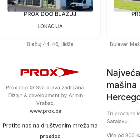
PROX DOO BLAŽUJ
PR
LOKACIJA
Blažuj 44-46, Ilidža
Bulevar Meš
Najveća
mašina i
Prox doo © Sva prava zadržana.
Hercego
Dizajn & development by Armin
Vrabac.
www.prox.ba
Tri prodajne l
Sarajevu.
Pratite nas na društvenim mrežama
Više od 800 ka
proxdoo