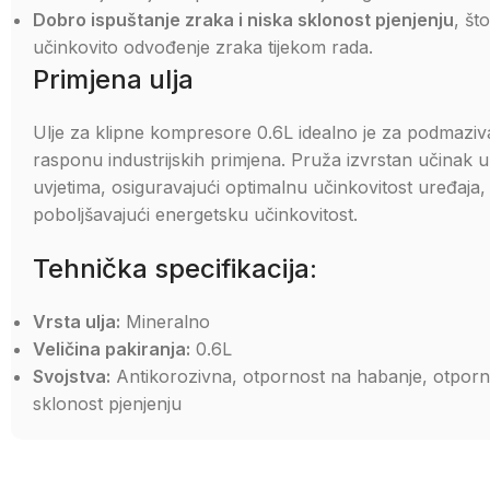
Dobro ispuštanje zraka i niska sklonost pjenjenju
, št
učinkovito odvođenje zraka tijekom rada.
Primjena ulja
Ulje za klipne kompresore 0.6L idealno je za podmazi
rasponu industrijskih primjena. Pruža izvrstan učinak u
uvjetima, osiguravajući optimalnu učinkovitost uređaja, 
poboljšavajući energetsku učinkovitost.
Tehnička specifikacija:
Vrsta ulja:
Mineralno
Veličina pakiranja:
0.6L
Svojstva:
Antikorozivna, otpornost na habanje, otpornos
sklonost pjenjenju