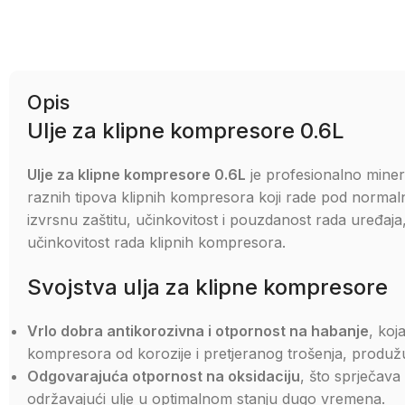
Opis
Ulje za klipne kompresore 0.6L
Ulje za klipne kompresore 0.6L
je profesionalno miner
raznih tipova klipnih kompresora koji rade pod normaln
izvrsnu zaštitu, učinkovitost i pouzdanost rada uređaja,
učinkovitost rada klipnih kompresora.
Svojstva ulja za klipne kompresore
Vrlo dobra antikorozivna i otpornost na habanje
, koj
kompresora od korozije i pretjeranog trošenja, produžuju
Odgovarajuća otpornost na oksidaciju
, što sprječava
održavajući ulje u optimalnom stanju dugo vremena.