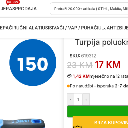
DO -80%
IJE
RASPRODAJA
EPAČI
RUČNI ALATI
USISIVAČI / VAP / PUHAČI
ULJA
HTZ
BIJ
a drškom fina UNIOR 761 150mm 619312
Turpija poluok
SKU:
619312
17
KM
23
KM
💳
1,42 KM
mjesečno na 12 rat
Po narudžbi - isporuka
2-7 d
-
+
BRZA KUPOVI