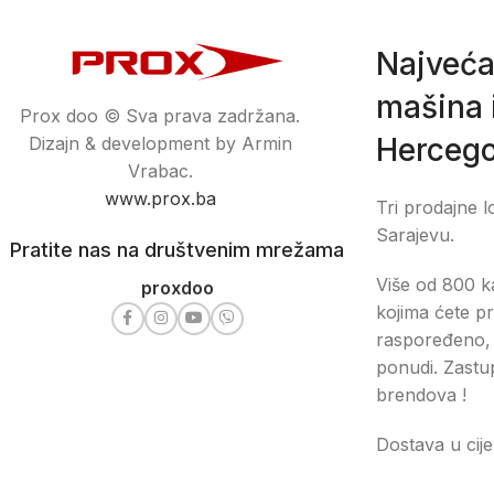
Najveća
mašina i
Prox doo © Sva prava zadržana.
Hercego
Dizajn & development by Armin
Vrabac.
www.prox.ba
Tri prodajne l
Sarajevu.
Pratite nas na društvenim mrežama
Više od 800 ka
proxdoo
kojima ćete pr
raspoređeno, 
ponudi. Zastu
brendova !
Dostava u cije