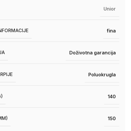
Unior
INFORMACIJE
fina
JA
Doživotna garancija
RPIJE
Poluokrugla
G)
140
MM)
150