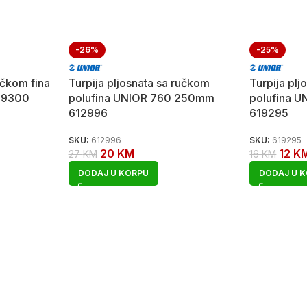
-26%
-25%
učkom fina
Turpija pljosnata sa ručkom
Turpija pl
19300
polufina UNIOR 760 250mm
polufina 
612996
619295
SKU:
612996
SKU:
619295
20
KM
12
K
27
KM
16
KM
DODAJ U KORPU
DODAJ U 