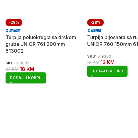
-28%
-28%
Turpija poluokrugla sa drškom
Turpija pljosnata sa r
gruba UNIOR 761 200mm
UNIOR 760 150mm 6
613002
SKU:
619300
13
KM
18
KM
SKU:
613002
18
KM
25
KM
DODAJ U KORPU
DODAJ U KORPU