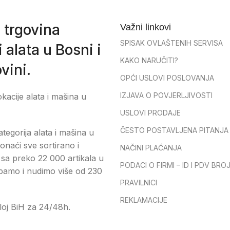
 trgovina
Važni linkovi
SPISAK OVLAŠTENIH SERVISA
 alata u Bosni i
KAKO NARUČITI?
vini.
OPĆI USLOVI POSLOVANJA
IZJAVA O POVJERLJIVOSTI
okacije alata i mašina u
USLOVI PRODAJE
ČESTO POSTAVLJENA PITANJA
tegorija alata i mašina u
onaći sve sortirano i
NAČINI PLAĆANJA
sa preko 22 000 artikala u
PODACI O FIRMI – ID I PDV BRO
pamo i nudimo više od 230
PRAVILNICI
REKLAMACIJE
loj BiH za 24/48h.