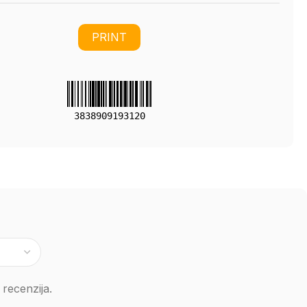
PRINT
3838909193120
recenzija.