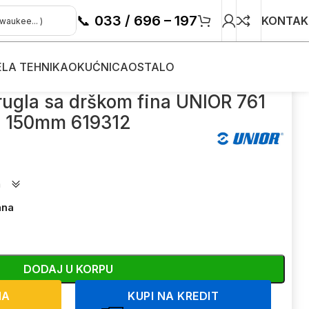
📞
033 / 696 – 197
KONTAK
ELA TEHNIKA
OKUĆNICA
OSTALO
rugla sa drškom fina UNIOR 761
150mm 619312
a
ana
DODAJ U KORPU
NA
KUPI NA KREDIT