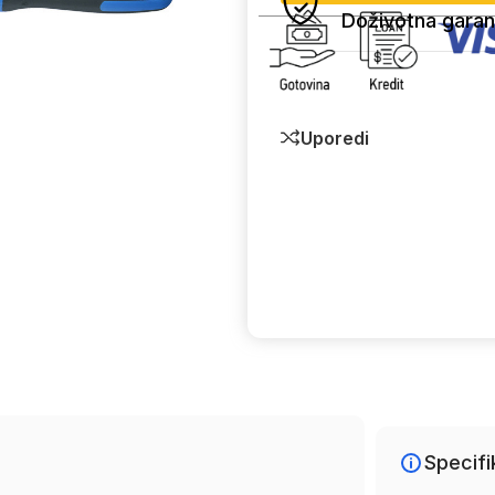
Doživotna garan
Uporedi
Specifi