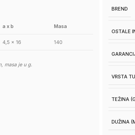
BREND
a x b
Masa
OSTALE 
4,5 x 16
140
GARANCI
, masa je u g.
VRSTA TU
TEŽINA (
DUŽINA (