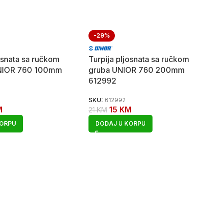
-29%
josnata sa ručkom
Turpija pljosnata sa ručkom
UNIOR 760 100mm
gruba UNIOR 760 200mm
612992
SKU:
612992
M
15
KM
21
KM
KORPU
DODAJ U KORPU