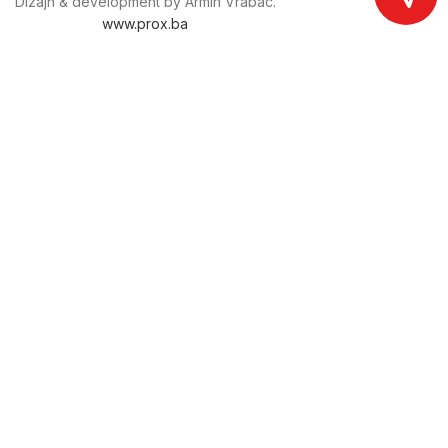
Dizajn & development by Armin Vrabac.
www.prox.ba
Pratite nas na društvenim mrežama
proxdoo
Najveća trgovina mašina i alata u
Bosni i Hercegovini.
Tri prodajne lokacije alata i mašina u Sarajevu.
Više od 800 kategorija alata i mašina u kojima ćete pronaći
sve sortirano i raspoređeno, sa preko 22 000 artikala u
ponudi. Zastupamo i nudimo više od 230 brendova !
Dostava u cijeloj BiH za 24/48h.