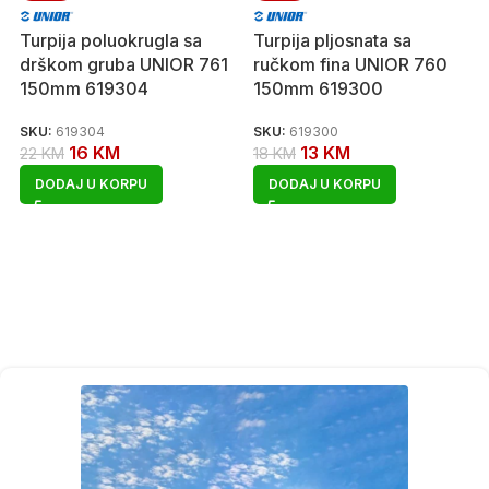
Turpija poluokrugla sa
Turpija pljosnata sa
drškom gruba UNIOR 761
ručkom fina UNIOR 760
150mm 619304
150mm 619300
SKU:
619304
SKU:
619300
16
KM
13
KM
22
KM
18
KM
DODAJ U KORPU
DODAJ U KORPU