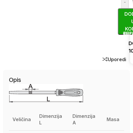
-
DO
KO
KUP
BRZ
D
1
Uporedi
Opis
Dimenzija
Dimenzija
Veličina
Masa
L
A