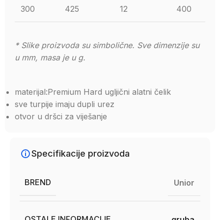
300
425
12
400
* Slike proizvoda su simbolične. Sve dimenzije su
u mm, masa je u g.
materijal:Premium Hard ugljični alatni čelik
sve turpije imaju dupli urez
otvor u dršci za viješanje
Specifikacije proizvoda
BREND
Unior
OSTALE INFORMACIJE
gruba