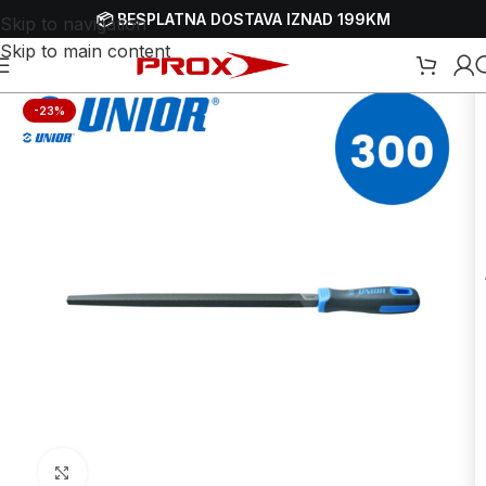
📦 BESPLATNA DOSTAVA IZNAD 199KM
Skip to navigation
Skip to main content
Početna
/
Webshop
/
Ručni alati
/
Turpije
-23%
Uvećaj sliku