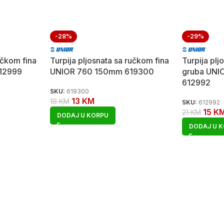
-28%
-29%
učkom fina
Turpija pljosnata sa ručkom fina
Turpija pl
12999
UNIOR 760 150mm 619300
gruba UN
612992
SKU:
619300
13
KM
18
KM
SKU:
612992
15
K
21
KM
DODAJ U KORPU
DODAJ U 