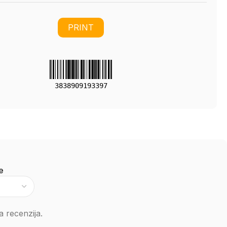
PRINT
3838909193397
e
 recenzija.