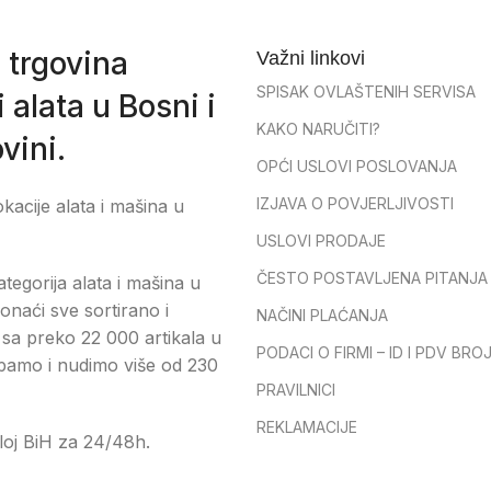
 trgovina
Važni linkovi
SPISAK OVLAŠTENIH SERVISA
 alata u Bosni i
KAKO NARUČITI?
vini.
OPĆI USLOVI POSLOVANJA
IZJAVA O POVJERLJIVOSTI
okacije alata i mašina u
USLOVI PRODAJE
ČESTO POSTAVLJENA PITANJA
tegorija alata i mašina u
onaći sve sortirano i
NAČINI PLAĆANJA
sa preko 22 000 artikala u
PODACI O FIRMI – ID I PDV BRO
pamo i nudimo više od 230
PRAVILNICI
REKLAMACIJE
loj BiH za 24/48h.