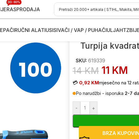
DO -80%
IJE
RASPRODAJA
EPAČI
RUČNI ALATI
USISIVAČI / VAP / PUHAČI
ULJA
HTZ
BIJ
drškom gruba UNIOR 765 100mm 619339
Turpija kvadra
SKU:
619339
11
KM
14
KM
💳
0,92 KM
mjesečno na 12 rat
Po narudžbi - isporuka
2-7 d
-
+
BRZA KUPOVI