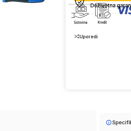
Doživotna garan
Uporedi
Specifi