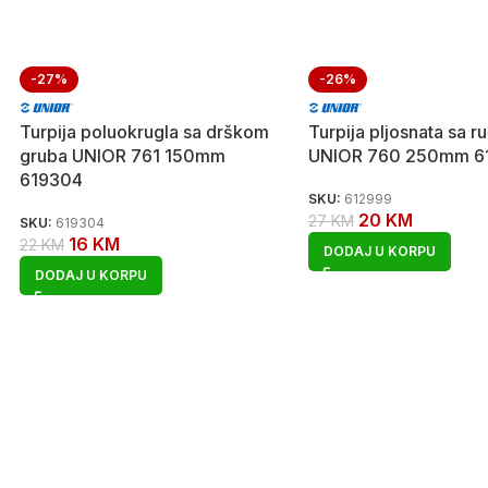
-27%
-26%
Turpija poluokrugla sa drškom
Turpija pljosnata sa r
gruba UNIOR 761 150mm
UNIOR 760 250mm 6
619304
SKU:
612999
20
KM
27
KM
SKU:
619304
16
KM
22
KM
DODAJ U KORPU
DODAJ U KORPU