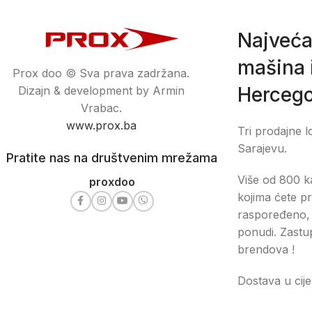
Najveća
mašina i
Prox doo © Sva prava zadržana.
Hercego
Dizajn & development by Armin
Vrabac.
www.prox.ba
Tri prodajne l
Sarajevu.
Pratite nas na društvenim mrežama
Više od 800 ka
proxdoo
kojima ćete pr
raspoređeno, 
ponudi. Zastu
brendova !
Dostava u cije