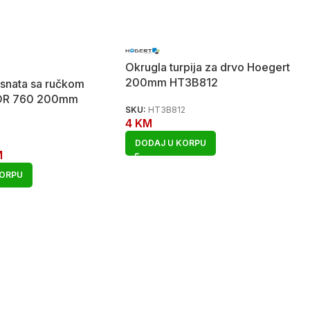
Okrugla turpija za drvo Hoegert
200mm HT3B812
josnata sa ručkom
IOR 760 200mm
SKU:
HT3B812
4
KM
DODAJ U KORPU
M
KORPU