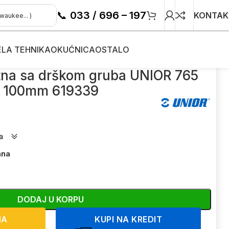
📞
033 / 696 – 197
KONTAK
ELA TEHNIKA
OKUĆNICA
OSTALO
tna sa drškom gruba UNIOR 765
100mm 619339
a
ana
DODAJ U KORPU
NA
KUPI NA KREDIT