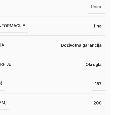
Unior
INFORMACIJE
fina
JA
Doživotna garancija
RPIJE
Okrugla
G)
157
MM)
200