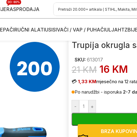
DO -80%
IJE
RASPRODAJA
EPAČI
RUČNI ALATI
USISIVAČI / VAP / PUHAČI
ULJA
HTZ
BIJ
 fina UNIOR 763 200mm 613017
Trupija okrugla
SKU:
613017
16
KM
21
KM
💳
1,33 KM
mjesečno na 12 rat
Po narudžbi - isporuka
2-7 d
-
+
BRZA KUPOVI