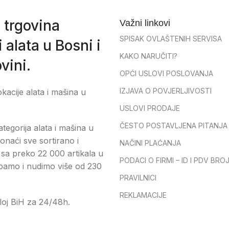
 trgovina
Važni linkovi
SPISAK OVLAŠTENIH SERVISA
 alata u Bosni i
KAKO NARUČITI?
vini.
OPĆI USLOVI POSLOVANJA
IZJAVA O POVJERLJIVOSTI
okacije alata i mašina u
USLOVI PRODAJE
ČESTO POSTAVLJENA PITANJA
tegorija alata i mašina u
onaći sve sortirano i
NAČINI PLAĆANJA
sa preko 22 000 artikala u
PODACI O FIRMI – ID I PDV BRO
pamo i nudimo više od 230
PRAVILNICI
REKLAMACIJE
loj BiH za 24/48h.