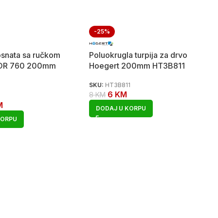
-25%
josnata sa ručkom
Poluokrugla turpija za drvo
IOR 760 200mm
Hoegert 200mm HT3B811
SKU:
HT3B811
6
KM
8
KM
M
DODAJ U KORPU
KORPU