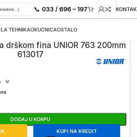
📞
033 / 696 – 197
KONTAK
ELA TEHNIKA
OKUĆNICA
OSTALO
 sa drškom fina UNIOR 763 200mm
613017
a
ana
DODAJ U KORPU
NA
KUPI NA KREDIT