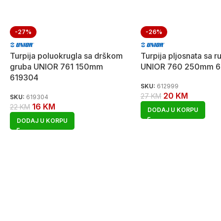
-27%
-26%
Turpija poluokrugla sa drškom
Turpija pljosnata sa 
gruba UNIOR 761 150mm
UNIOR 760 250mm 6
619304
SKU:
612999
20
KM
27
KM
SKU:
619304
16
KM
22
KM
DODAJ U KORPU
DODAJ U KORPU