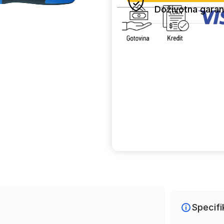
Doživotna garan
Uporedi
Specifi