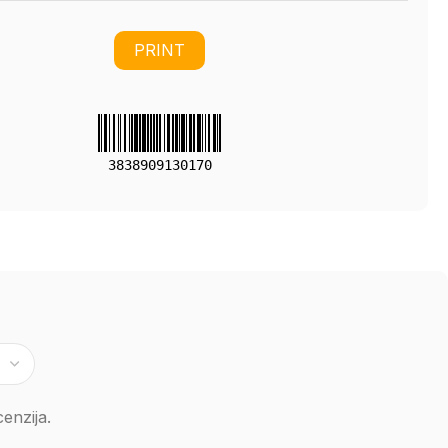
PRINT
3838909130170
enzija.