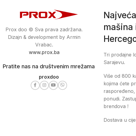
Najveća
mašina i
Prox doo © Sva prava zadržana.
Hercego
Dizajn & development by Armin
Vrabac.
www.prox.ba
Tri prodajne l
Sarajevu.
Pratite nas na društvenim mrežama
Više od 800 ka
proxdoo
kojima ćete pr
raspoređeno, 
ponudi. Zastu
brendova !
Dostava u cije