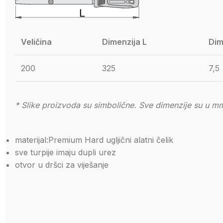
Veličina
Dimenzija L
Dim
200
325
7,5
* Slike proizvoda su simbolične. Sve dimenzije su u mm
materijal:Premium Hard ugljični alatni čelik
sve turpije imaju dupli urez
otvor u dršci za viješanje