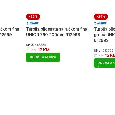
-26%
-29%
ručkom fina
Turpija pljosnata sa ručkom fina
Turpija pl
12999
UNIOR 760 200mm 612998
gruba UN
612992
SKU:
612998
17
KM
23
KM
SKU:
612992
15
K
21
KM
DODAJ U KORPU
DODAJ U 