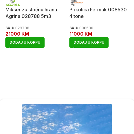
Mikser za stočnu hranu
Prikolica Fermak 008530
Agrina 028788 5m3
4 tone
SKU:
028788
SKU:
008530
21000
KM
11000
KM
DODAJ U KORPU
DODAJ U KORPU