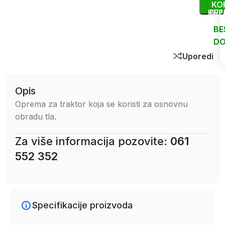
KO
KUP
BRZ
BE
DO
Uporedi
Opis
Oprema za traktor koja se koristi za osnovnu
obradu tla.
Za više informacija pozovite:
061
552 352
Specifikacije proizvoda