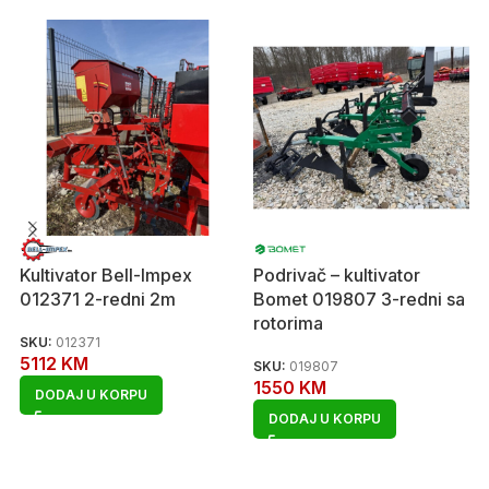
Kultivator Bell-Impex
Podrivač – kultivator
012371 2-redni 2m
Bomet 019807 3-redni sa
rotorima
SKU:
012371
5112
KM
SKU:
019807
1550
KM
DODAJ U KORPU
DODAJ U KORPU