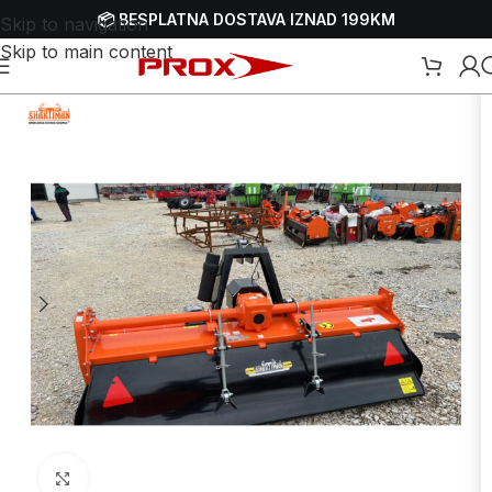
📦 BESPLATNA DOSTAVA IZNAD 199KM
Skip to navigation
Skip to main content
očetna
/
Webshop
/
Obrada zemlje
/
Traktori
/
Dodaci i pribor za traktore
Uvećaj sliku