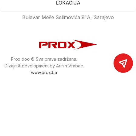
LOKACIJA
Bulevar Meše Selimovića 81A, Sarajevo
Prox doo © Sva prava zadržana.
Dizajn & development by Armin Vrabac.
www.prox.ba
Pratite nas na društvenim mrežama
proxdoo
Najveća trgovina mašina i alata u