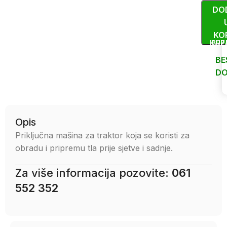
DO
KO
KUP
BRZ
BE
DO
Uporedi
Opis
Priključna mašina za traktor koja se koristi za
obradu i pripremu tla prije sjetve i sadnje.
Za više informacija pozovite:
061
552 352