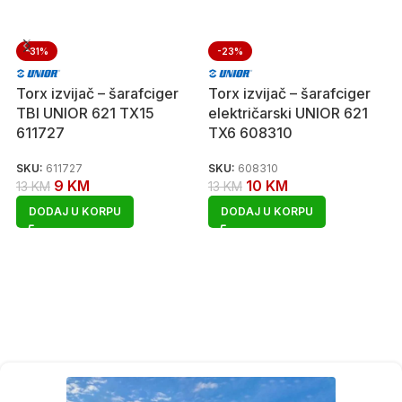
-31%
-23%
Torx izvijač – šarafciger
Torx izvijač – šarafciger
TBI UNIOR 621 TX15
električarski UNIOR 621
611727
TX6 608310
SKU:
611727
SKU:
608310
9
KM
10
KM
13
KM
13
KM
DODAJ U KORPU
DODAJ U KORPU