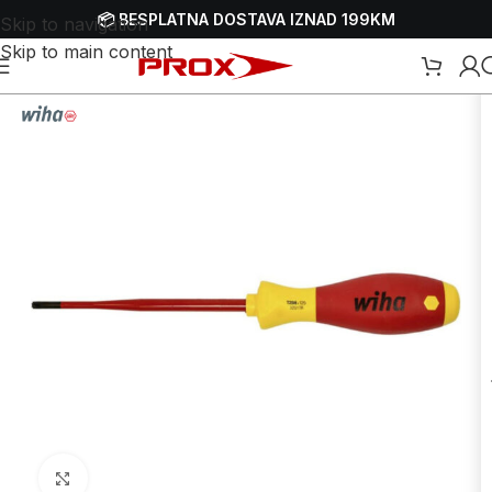
📦 BESPLATNA DOSTAVA IZNAD 199KM
Skip to navigation
Skip to main content
Webshop
/
Ručni alati
/
Izvijači - šarafcigeri
/
Torx izvijači - šarafcigeri
Uvećaj sliku