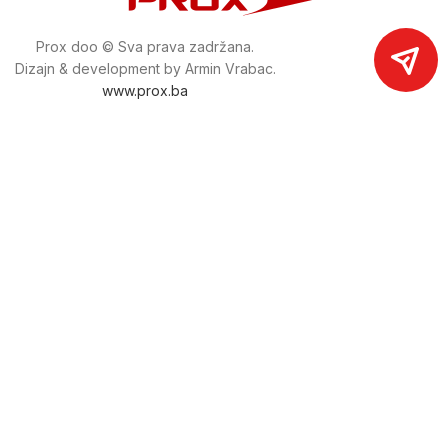
Prox doo © Sva prava zadržana.
Dizajn & development by Armin Vrabac.
www.prox.ba
Pratite nas na društvenim mrežama
proxdoo
Najveća trgovina mašina i alata u
Bosni i Hercegovini.
Tri prodajne lokacije alata i mašina u Sarajevu.
Više od 800 kategorija alata i mašina u kojima ćete pronaći
sve sortirano i raspoređeno, sa preko 22 000 artikala u