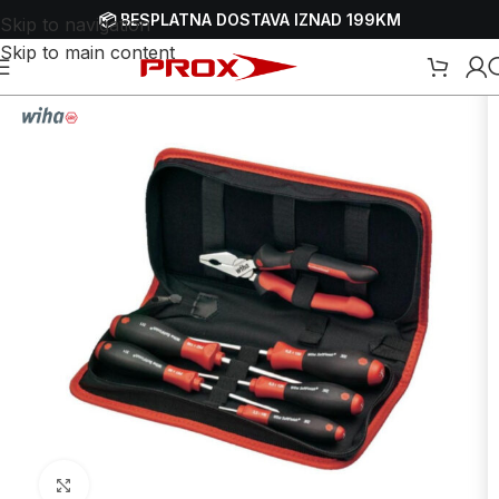
📦 BESPLATNA DOSTAVA IZNAD 199KM
Skip to navigation
Skip to main content
Početna
/
Webshop
/
Alati
/
Koferi i torbe za alat
/
Torbe za alat
Uvećaj sliku