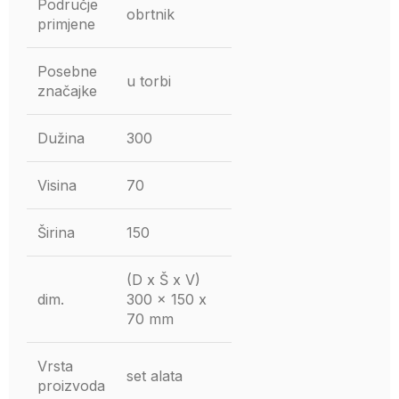
Područje
obrtnik
primjene
Posebne
u torbi
značajke
Dužina
300
Visina
70
Širina
150
(D x Š x V)
dim.
300 x 150 x
70 mm
Vrsta
set alata
proizvoda