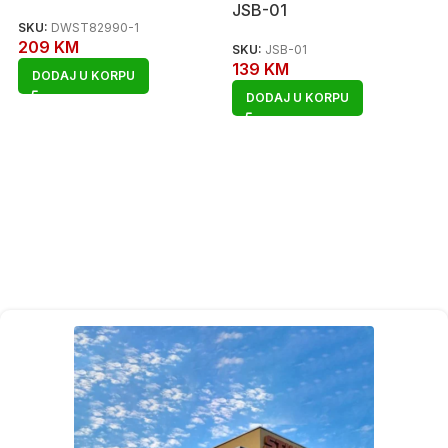
JSB-01
SKU:
DWST82990-1
209
KM
SKU:
JSB-01
139
KM
DODAJ U KORPU
DODAJ U KORPU