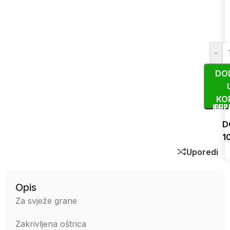
-
DO
KO
KUP
BRZ
D
1
Uporedi
Opis
Za svježe grane
Zakrivljena oštrica