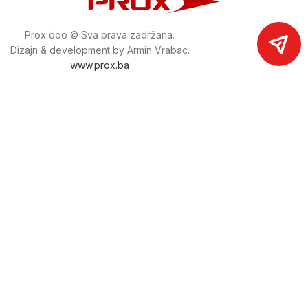
Prox doo © Sva prava zadržana.
Dizajn & development by Armin Vrabac.
www.prox.ba
Pratite nas na društvenim mrežama
proxdoo
Najveća trgovina mašina i alata u
Bosni i Hercegovini.
Tri prodajne lokacije alata i mašina u Sarajevu.
Više od 800 kategorija alata i mašina u kojima ćete pronaći
sve sortirano i raspoređeno, sa preko 22 000 artikala u