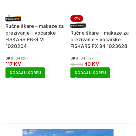
-7%
Ručne škare – makaze za
orezivanje – voćarske
Ručne škare – makaze za
FISKARS PB-8 M
orezivanje – voćarske
1020204
FISKARS PX 94 1023628
SKU:
041257
SKU:
047127
117
KM
40
KM
43
KM
DODAJ U KORPU
DODAJ U KORPU