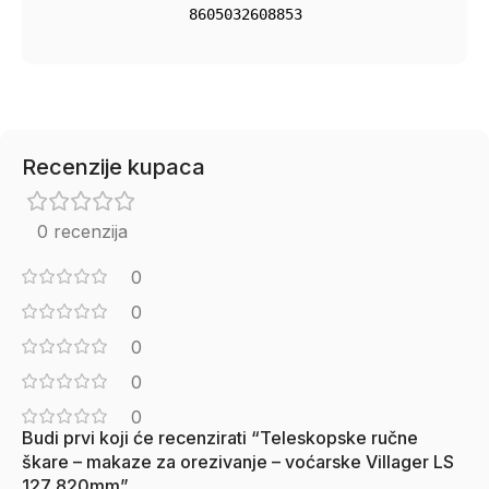
8605032608853
Recenzije kupaca
0 recenzija
0
0
0
0
0
Budi prvi koji će recenzirati “Teleskopske ručne
škare – makaze za orezivanje – voćarske Villager LS
127 820mm”