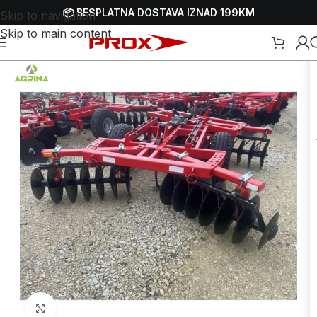
📦 BESPLATNA DOSTAVA IZNAD 199KM
Skip to navigation
Skip to main content
etna
/
Webshop
/
Obrada zemlje
/
Traktori
/
Dodaci i pribor za traktore
Uvećaj sliku