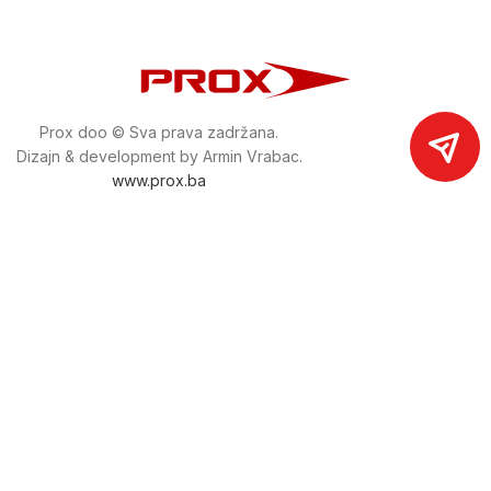
Prox doo © Sva prava zadržana.
Dizajn & development by Armin Vrabac.
www.prox.ba
Pratite nas na društvenim mrežama
proxdoo
Najveća trgovina mašina i alata u
Bosni i Hercegovini.
Tri prodajne lokacije alata i mašina u Sarajevu.