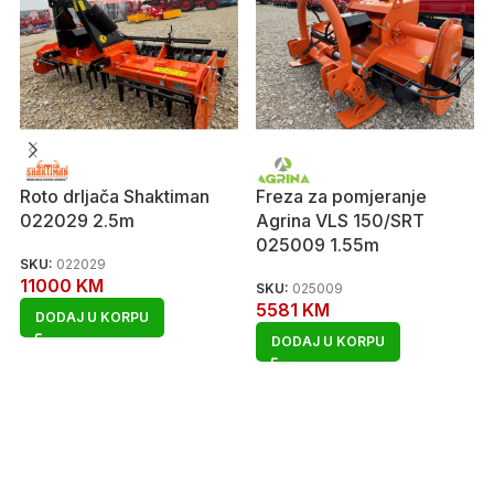
Roto drljača Shaktiman
Freza za pomjeranje
022029 2.5m
Agrina VLS 150/SRT
025009 1.55m
SKU:
022029
11000
KM
SKU:
025009
5581
KM
DODAJ U KORPU
DODAJ U KORPU