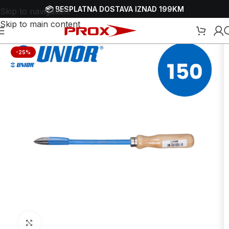
📦 BESPLATNA DOSTAVA IZNAD 199KM
Skip to navigation
Skip to main content
Početna
/
Webshop
/
Ručni alati
/
Strugači
-25%
Uvećaj sliku