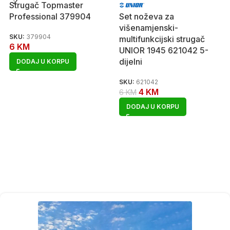
Strugač Topmaster
Professional 379904
Set noževa za
višenamjenski-
SKU:
379904
multifunkcijski strugač
6
KM
UNIOR 1945 621042 5-
dijelni
DODAJ U KORPU
SKU:
621042
4
KM
6
KM
DODAJ U KORPU