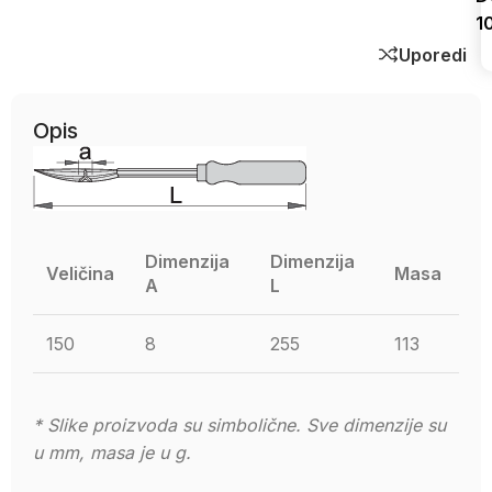
1
Uporedi
Opis
Dimenzija
Dimenzija
Veličina
Masa
A
L
150
8
255
113
* Slike proizvoda su simbolične. Sve dimenzije su
u mm, masa je u g.