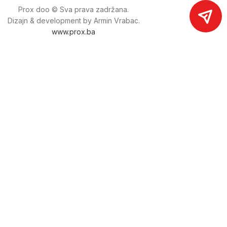
Prox doo © Sva prava zadržana.
Dizajn & development by Armin Vrabac.
www.prox.ba
Pratite nas na društvenim mrežama
proxdoo
Najveća trgovina mašina i alata u
Bosni i Hercegovini.
Tri prodajne lokacije alata i mašina u Sarajevu.
Više od 800 kategorija alata i mašina u kojima ćete pronaći
sve sortirano i raspoređeno, sa preko 22 000 artikala u
ponudi. Zastupamo i nudimo više od 230 brendova !