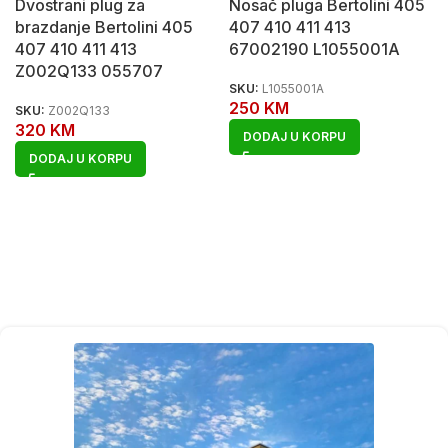
Dvostrani plug za
Nosač pluga Bertolini 405
brazdanje Bertolini 405
407 410 411 413
407 410 411 413
67002190 L1055001A
Z002Q133 055707
SKU:
L1055001A
250
KM
SKU:
Z002Q133
320
KM
DODAJ U KORPU
DODAJ U KORPU