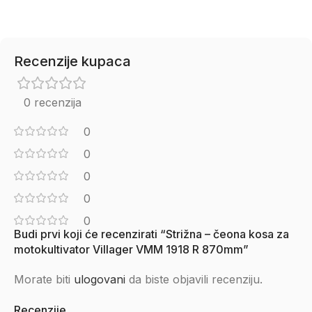
Recenzije kupaca
0 recenzija
0
0
0
0
0
Budi prvi koji će recenzirati “Strižna – čeona kosa za
motokultivator Villager VMM 1918 R 870mm”
Morate biti
ulogovani
da biste objavili recenziju.
Recenzije