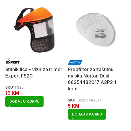
Štitnik lica – vizir za trimer
Predfilter za zaštitnu
Expert FS20
masku Norton Dual
66254482017 A2P2 1
SKU:
FS20
kom
16
KM
SKU:
66254482017
DODAJ U KORPU
5
KM
DODAJ U KORPU