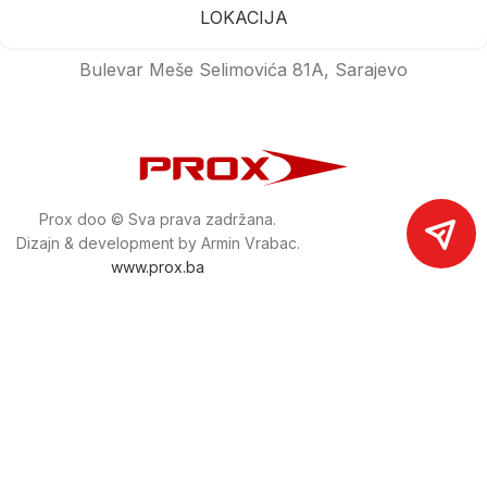
LOKACIJA
Bulevar Meše Selimovića 81A, Sarajevo
Prox doo © Sva prava zadržana.
Dizajn & development by Armin Vrabac.
www.prox.ba
Pratite nas na društvenim mrežama
proxdoo
Najveća trgovina mašina i alata u