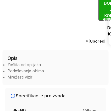
DO
KO
KUP
BRZ
D
1
Uporedi
Opis
Zaštita od opiljaka
Podešavanje obima
Mrežasti vizir
Specifikacije proizvoda
BREND
Villager