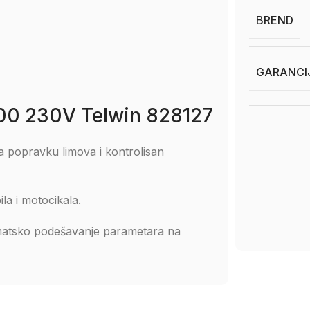
BREND
GARANCI
5500 230V Telwin 828127
za popravku limova i kontrolisan
a i motocikala.
omatsko podešavanje parametara na