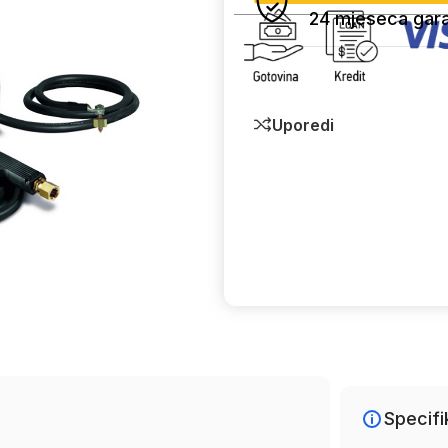
24 mjeseca gara
Uporedi
Specifi