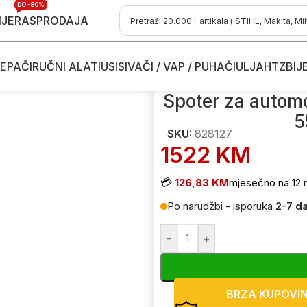
DO -80%
IJE
RASPRODAJA
EPAČI
RUČNI ALATI
USISIVAČI / VAP / PUHAČI
ULJA
HTZ
BIJ
 aparati za zavarivanje - varenje
/
Spoter za automobile – izvlakač
Spoter za automo
5
SKU:
828127
1522
KM
💳
126,83 KM
mjesečno na 12 r
Po narudžbi - isporuka
2-7 d
-
+
BRZA KUPOVI