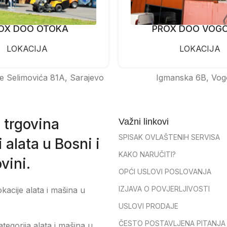
OX DOO OTOKA
PROX DOO VOG
LOKACIJA
LOKACIJA
e Selimovića 81A, Sarajevo
Igmanska 6B, Vog
 trgovina
Važni linkovi
SPISAK OVLAŠTENIH SERVISA
 alata u Bosni i
KAKO NARUČITI?
vini.
OPĆI USLOVI POSLOVANJA
IZJAVA O POVJERLJIVOSTI
okacije alata i mašina u
USLOVI PRODAJE
ČESTO POSTAVLJENA PITANJA
tegorija alata i mašina u