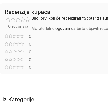
Recenzije kupaca
Budi prvi koji će recenzirati “Spoter za 
0 recenzija
Morate biti
ulogovani
da biste objavili rece
0
0
0
0
0
Iz Kategorije