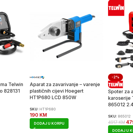
-2%
lima Telwin
Aparat za zavarivanje – varenje
uo 828131
plastičnih cijevi Hoegert
Spoter za 
HT1P680 LCD 850W
karoserije
865012 2.
SKU:
HT1P680
190
KM
SKU:
865012
4
4917
KM
DODAJ U KORPU
DODAJ U 