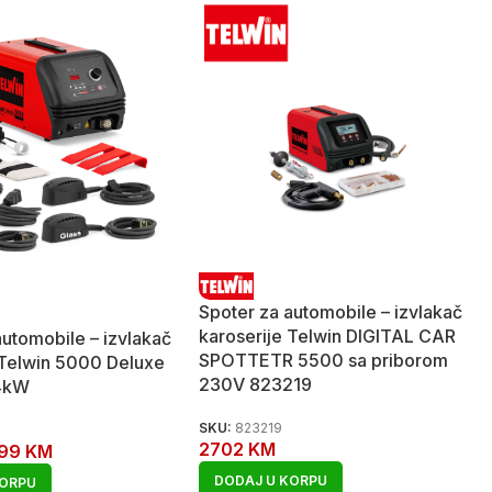
Spoter za automobile – izvlakač
karoserije Telwin DIGITAL CAR
automobile – izvlakač
SPOTTETR 5500 sa priborom
 Telwin 5000 Deluxe
230V 823219
4kW
SKU:
823219
2702
KM
799
KM
DODAJ U KORPU
KORPU