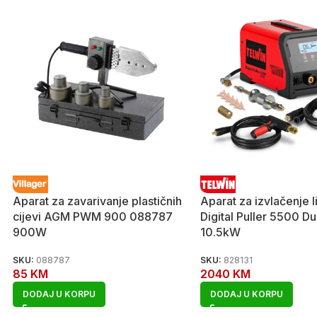
Aparat za zavarivanje plastičnih
Aparat za izvlačenje 
cijevi AGM PWM 900 088787
Digital Puller 5500 D
900W
10.5kW
SKU:
088787
SKU:
828131
85
KM
2040
KM
DODAJ U KORPU
DODAJ U KORPU