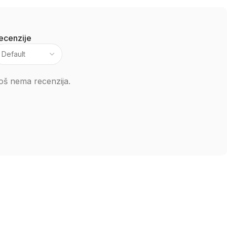
ecenzije
oš nema recenzija.