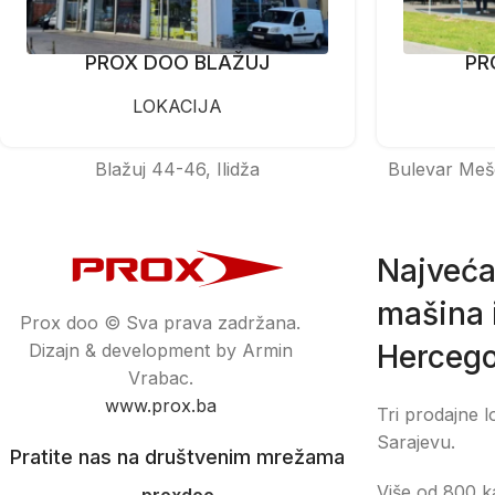
PROX DOO BLAŽUJ
PR
LOKACIJA
Blažuj 44-46, Ilidža
Bulevar Meš
Najveća
mašina i
Prox doo © Sva prava zadržana.
Hercego
Dizajn & development by Armin
Vrabac.
www.prox.ba
Tri prodajne l
Sarajevu.
Pratite nas na društvenim mrežama
Više od 800 ka
proxdoo