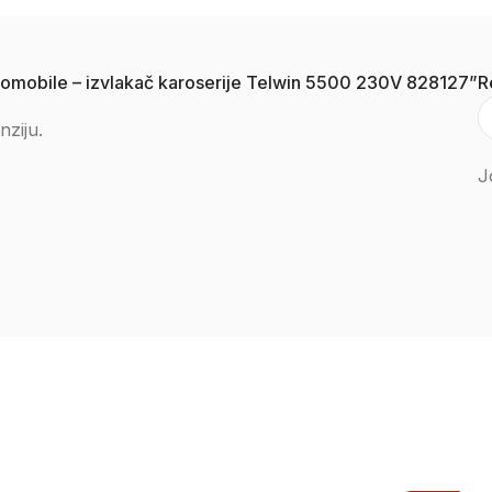
automobile – izvlakač karoserije Telwin 5500 230V 828127”
R
nziju.
J