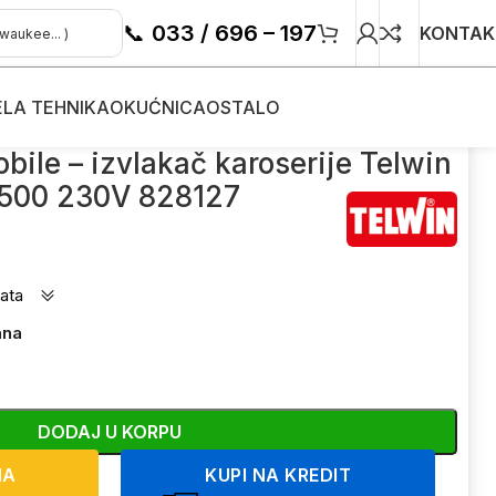
📞
033 / 696 – 197
KONTAK
ELA TEHNIKA
OKUĆNICA
OSTALO
 karoserije Telwin 5500 230V 828127
bile – izvlakač karoserije Telwin
500 230V 828127
ata
ana
DODAJ U KORPU
NA
KUPI NA KREDIT