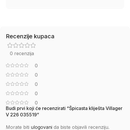
Recenzije kupaca
0 recenzija
0
0
0
0
0
Budi prvi koji će recenzirati “Špicasta kliješta Villager
V 226 035519”
Morate biti
ulogovani
da biste objavili recenziju.