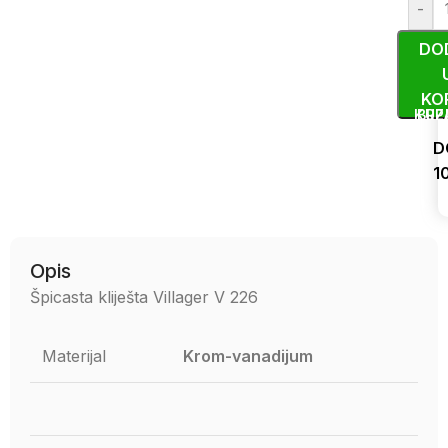
-
DO
KO
KUP
BRZ
D
1
Uporedi
Opis
Špicasta kliješta Villager V 226
Materijal
Krom-vanadijum