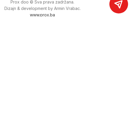
Prox doo © Sva prava zadržana.
Dizajn & development by Armin Vrabac.
www.prox.ba
Pratite nas na društvenim mrežama
proxdoo
Najveća trgovina mašina i alata u
Bosni i Hercegovini.
Tri prodajne lokacije alata i mašina u Sarajevu.
Više od 800 kategorija alata i mašina u kojima ćete pronaći
sve sortirano i raspoređeno, sa preko 22 000 artikala u
ponudi. Zastupamo i nudimo više od 230 brendova !