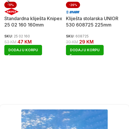
-11%
-26%
Standardna kliješta Knipex
Kliješta stolarska UNIOR
25 02 160 160mm
530 608725 225mm
SKU:
25 02 160
SKU:
608725
47
KM
29
KM
53
KM
39
KM
DODAJ U KORPU
DODAJ U KORPU