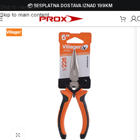
📦 BESPLATNA DOSTAVA IZNAD 199KM
Skip to navigation
Skip to main content
Početna
/
Webshop
/
Ručni alati
/
Kliješta
/
Standardna kliješta
Uvećaj sliku