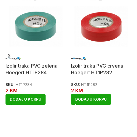
Izolir traka PVC zelena
Izolir traka PVC crvena
Hoegert HT1P284
Hoegert HT1P282
SKU:
HT1P284
SKU:
HT1P282
2
KM
2
KM
DODAJ U KORPU
DODAJ U KORPU