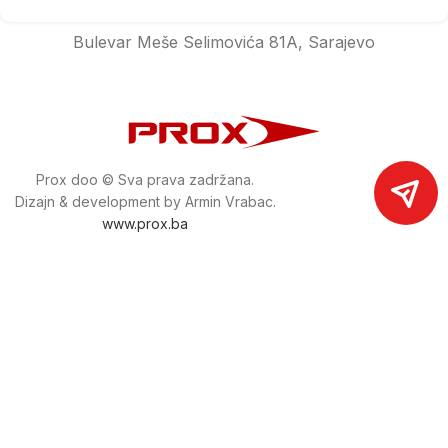
Bulevar Meše Selimovića 81A, Sarajevo
Prox doo © Sva prava zadržana.
Dizajn & development by Armin Vrabac.
www.prox.ba
Pratite nas na društvenim mrežama
proxdoo
Najveća trgovina mašina i alata u
Bosni i Hercegovini.