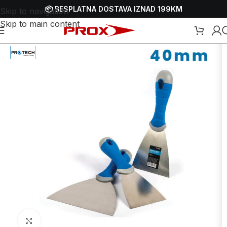
📦 BESPLATNA DOSTAVA IZNAD 199KM
Skip to navigation
Skip to main content
Početna
/
Webshop
/
Ručni alati
/
Ostali ručni alati
Uvećaj sliku