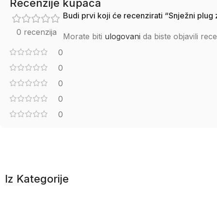
Recenzije kupaca
Budi prvi koji će recenzirati “Snježni plug
0 recenzija
Morate biti
ulogovani
da biste objavili rece
0
0
0
0
0
Iz Kategorije