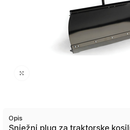
Uvećaj sliku
Opis
Snježni plug za traktorske kosi