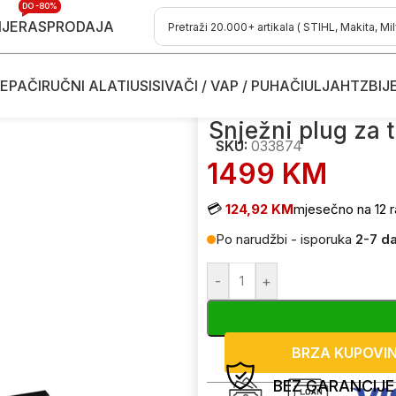
DO -80%
IJE
RASPRODAJA
EPAČI
RUČNI ALATI
USISIVAČI / VAP / PUHAČI
ULJA
HTZ
BIJ
ce
/
Dodaci i potrošni materijal
/
Dijelovi i nastavci za traktorske kosili
Snježni plug za t
SKU:
033874
1499
KM
💳
124,92 KM
mjesečno na 12 r
Po narudžbi - isporuka
2-7 d
-
+
BRZA KUPOVI
BEZ GARANCIJE