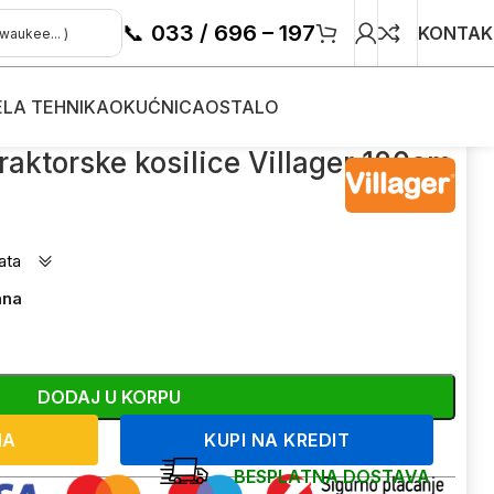
📞
033 / 696 – 197
KONTAK
ELA TEHNIKA
OKUĆNICA
OSTALO
ce-kosačice
/
Snježni plug za traktorske kosilice Villager 120cm
raktorske kosilice Villager 120cm
ata
ana
DODAJ U KORPU
NA
KUPI NA KREDIT
BESPLATNA DOSTAVA