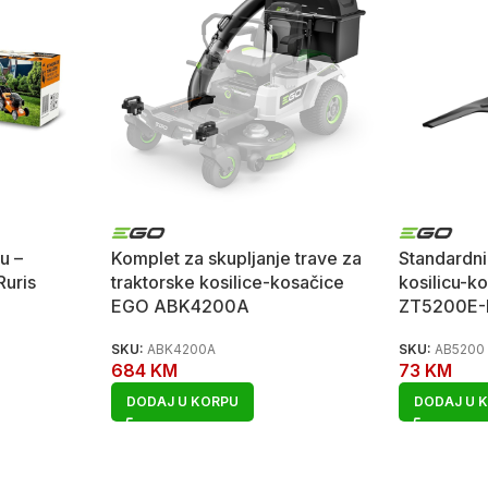
u –
Komplet za skupljanje trave za
Standardni
Ruris
traktorske kosilice-kosačice
kosilicu-k
EGO ABK4200A
ZT5200E-
SKU:
ABK4200A
SKU:
AB5200
684
KM
73
KM
DODAJ U KORPU
DODAJ U 