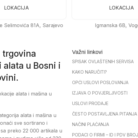
LOKACIJA
LOKACIJA
e Selimovića 81A, Sarajevo
Igmanska 6B, Vog
 trgovina
Važni linkovi
SPISAK OVLAŠTENIH SERVISA
 alata u Bosni i
KAKO NARUČITI?
vini.
OPĆI USLOVI POSLOVANJA
IZJAVA O POVJERLJIVOSTI
okacije alata i mašina u
USLOVI PRODAJE
ČESTO POSTAVLJENA PITANJA
tegorija alata i mašina u
onaći sve sortirano i
NAČINI PLAĆANJA
sa preko 22 000 artikala u
PODACI O FIRMI – ID I PDV BRO