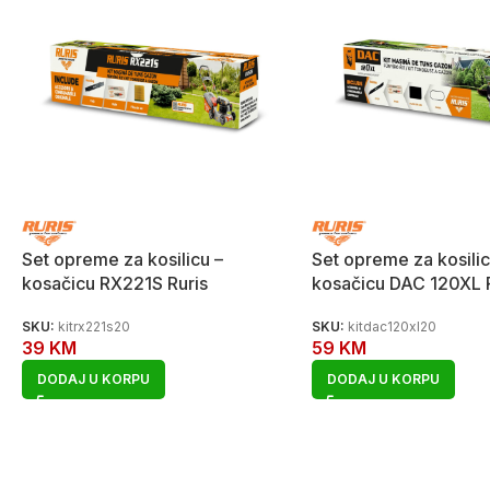
Set opreme za kosilicu –
Set opreme za kosilic
kosačicu RX221S Ruris
kosačicu DAC 120XL 
SKU:
kitrx221s20
SKU:
kitdac120xl20
39
KM
59
KM
DODAJ U KORPU
DODAJ U KORPU