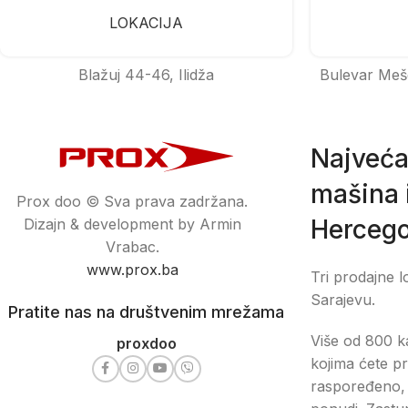
LOKACIJA
Blažuj 44-46, Ilidža
Bulevar Meš
Najveća
mašina i
Prox doo © Sva prava zadržana.
Hercego
Dizajn & development by Armin
Vrabac.
www.prox.ba
Tri prodajne l
Sarajevu.
Pratite nas na društvenim mrežama
Više od 800 ka
proxdoo
kojima ćete pr
raspoređeno, 