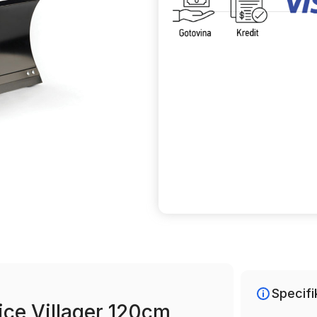
Uporedi
Specifi
lice Villager 120cm