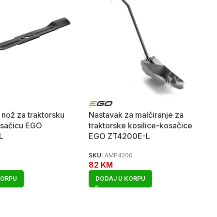
 nož za traktorsku
Nastavak za malčiranje za
osačicu EGO
traktorske kosilice-kosačice
L
EGO ZT4200E-L
SKU:
AMP4200
82
KM
KORPU
DODAJ U KORPU