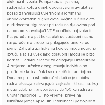
električnih vozila. Kompaktno smještena,
radionička kolica uvijek osiguravaju pravi alat za
posao zahvaljujući uvjerljivom asortimanu
visokokvalitetnih ručnih alata. Većina ručnih alata
nudi dodatnu sigurnost pri radu na dijelovima pod
naponom zahvaljujući VDE certificiranoj izolaciji.
Raspoređeni u pet fioka, alati su zaštićeni i jasno
raspoređeni u precizno prilegajuće umetke od
pjene. Zahvaljujući fiokama koje se mogu potpuno
izvući, alati su uvek lako dostupni i mogu se brzo
koristiti. Dodatni prostor za odlaganje i integrirana
4-smjerna utičnica omogućavaju individualno
proširenje kolica, čak i sa električnim uređajima.
Dodatna prednost radioničkih kolica je mobilna
radna situacija zahvaljujući valjkastim klizačima, koji
mogu udobno transportovati do 150 kg sadržaja
unutar radionice. U isto vrijeme, brave na
klizačima jamče apsolutnu stabilnost i postojanost.