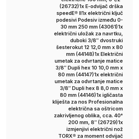
(26732)
1x E-odvijač drška
speedE® II
1x električni ključ
podesivi Podesiv između 0-
30 mm 250 mm (43061)
1x
električni uložak za navrtku,
duboki 3/8″ dvostruki
šesterokut 12 12,0 mm x 80
mm (44148)
1x Električni
umetak za odvrtanje matice
3/8″ Dupli hex 10 10,0 mm x
80 mm (44147)
1x električni
umetak za odvrtanje matice
3/8″ Dupli hex 8 8,0 mm x
80 mm (44146)
1x igličasta
kliješta za nos Profesionalna
električna sa oštricom
zakrivljenog oblika, cca. 40°
200 mm, 8″ (26729)
1x
izmjenjivi električni nož
TORX® za moment odvijač