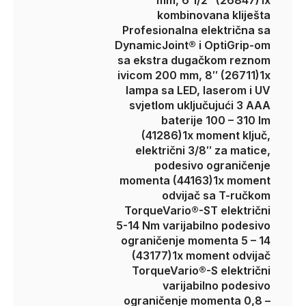
mm, 6 1/2″ (26847)
1x
kombinovana kliješta
Profesionalna električna sa
DynamicJoint® i OptiGrip-om
sa ekstra dugačkom reznom
ivicom 200 mm, 8″ (26711)
1x
lampa sa LED, laserom i UV
svjetlom uključujući 3 AAA
baterije 100 – 310 lm
(41286)
1x moment ključ,
električni 3/8″ za matice,
podesivo ograničenje
momenta (44163)
1x moment
odvijač sa T-ručkom
TorqueVario®-ST električni
5-14 Nm varijabilno podesivo
ograničenje momenta 5 – 14
(43177)
1x moment odvijač
TorqueVario®-S električni
varijabilno podesivo
ograničenje momenta 0,8 –