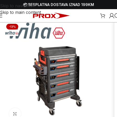
📦 BESPLATNA DOSTAVA IZNAD 199KM
Skip to navigation
Skip to main content
Početna
/
Webshop
/
Ručni alati
/
Setovi ručnih alata
-13%
Uvećaj sliku