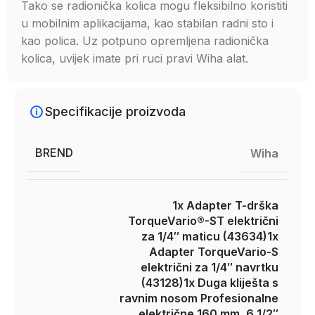
Tako se radionička kolica mogu fleksibilno koristiti
u mobilnim aplikacijama, kao stabilan radni sto i
kao polica. Uz potpuno opremljena radionička
kolica, uvijek imate pri ruci pravi Wiha alat.
Specifikacije proizvoda
BREND
Wiha
1x Adapter T-drška
TorqueVario®-ST električni
za 1/4″ maticu (43634)
1x
Adapter TorqueVario-S
električni za 1/4″ navrtku
(43128)
1x Duga kliješta s
ravnim nosom Profesionalne
električne 160 mm, 6 1/2″