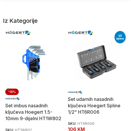
Iz Kategorije
-18%
Set udarnih nasadnih
Set imbus nasadnih
ključeva Hoegert Spline
ključeva Hoegert 1.5-
1/2” HT6R006
10mm 9-dijelni HT1W802
SKU:
HT6R006
106
KM
SKU:
HT1W802