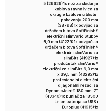
5 (26626)
1x nož za skidanje
kablova ravna ivica za
okrugle kablove u blister
pakovanju 200 mm
(38798)
1x odvijač sa
držačem bitova SoftFinish®
električni slimVario Stubby
6,0 mm (41229)
1x odvijač sa
držačem bitova SoftFinish®
električni slimVario za
slimBits (41927)
1x
produžetak slimVario®
električni za slimBits 6,0 mm
x 69,5 mm (43292)
1x
profesionalni električni
dijagonalni rezači sa
DynamicJoint® 180 mm, 7″
(43340)
1x punjač za 18500
Li-ion baterija sa USB i
Europlug (41915)
1x