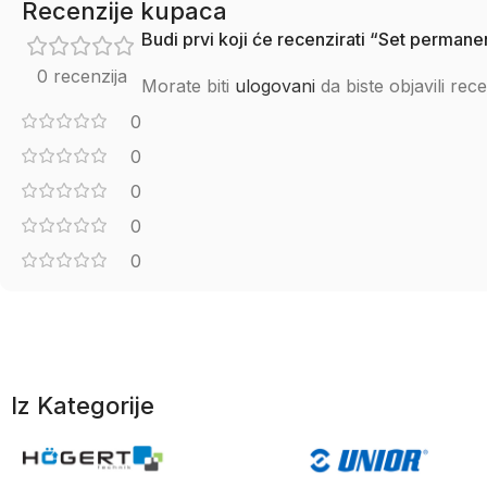
Recenzije kupaca
Budi prvi koji će recenzirati “Set perm
0 recenzija
Morate biti
ulogovani
da biste objavili rece
0
0
0
0
0
Iz Kategorije