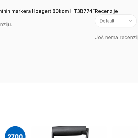
anentnih markera Hoegert 80kom HT3B774”
Recenzije
nziju.
Još nema recenzij