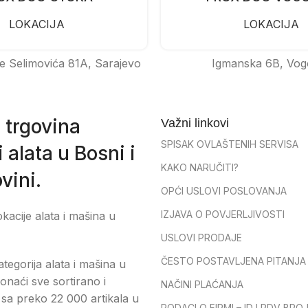
LOKACIJA
LOKACIJA
e Selimovića 81A, Sarajevo
Igmanska 6B, Vog
 trgovina
Važni linkovi
SPISAK OVLAŠTENIH SERVISA
 alata u Bosni i
KAKO NARUČITI?
vini.
OPĆI USLOVI POSLOVANJA
IZJAVA O POVJERLJIVOSTI
okacije alata i mašina u
USLOVI PRODAJE
ČESTO POSTAVLJENA PITANJA
tegorija alata i mašina u
onaći sve sortirano i
NAČINI PLAĆANJA
sa preko 22 000 artikala u
PODACI O FIRMI – ID I PDV BRO