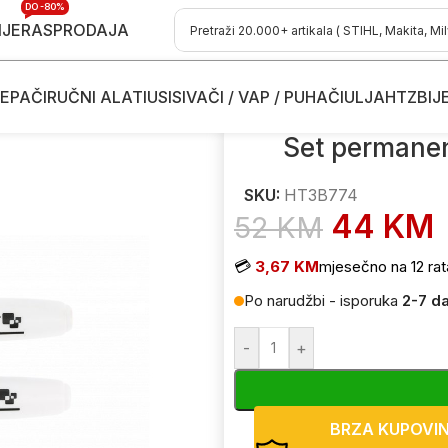
DO -80%
IJE
RASPRODAJA
EPAČI
RUČNI ALATI
USISIVAČI / VAP / PUHAČI
ULJA
HTZ
BIJ
markera Hoegert 80kom HT3B774
Set permane
SKU:
HT3B774
44
KM
52
KM
💳
3,67 KM
mjesečno na 12 rat
Po narudžbi - isporuka
2-7 d
-
+
BRZA KUPOVI