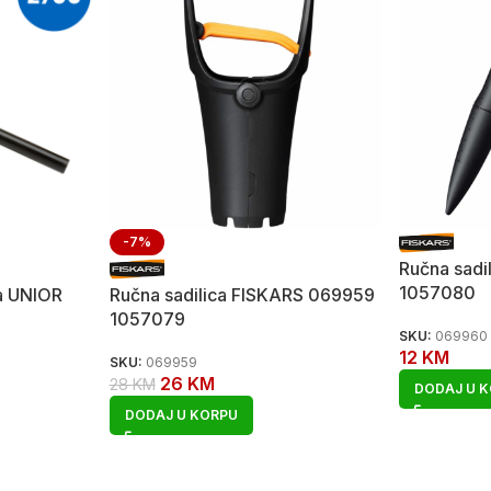
-7%
Ručna sad
1057080
a UNIOR
Ručna sadilica FISKARS 069959
1057079
SKU:
069960
12
KM
SKU:
069959
26
KM
28
KM
DODAJ U 
DODAJ U KORPU