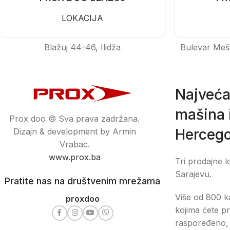
LOKACIJA
Blažuj 44-46, Ilidža
Bulevar Meš
Najveća
mašina i
Prox doo © Sva prava zadržana.
Hercego
Dizajn & development by Armin
Vrabac.
www.prox.ba
Tri prodajne l
Sarajevu.
Pratite nas na društvenim mrežama
Više od 800 ka
proxdoo
kojima ćete pr
raspoređeno, 