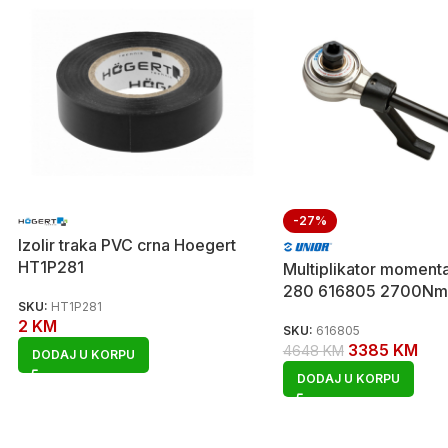
-27%
Izolir traka PVC crna Hoegert
HT1P281
Multiplikator moment
280 616805 2700Nm
SKU:
HT1P281
2
KM
SKU:
616805
3385
KM
4648
KM
DODAJ U KORPU
DODAJ U KORPU