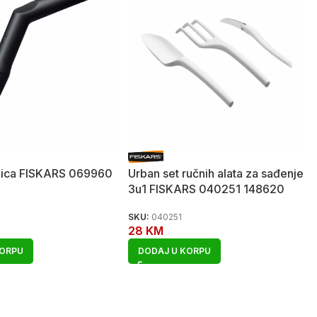
ilica FISKARS 069960
Urban set ručnih alata za sađenje
3u1 FISKARS 040251 148620
SKU:
040251
28
KM
KORPU
DODAJ U KORPU