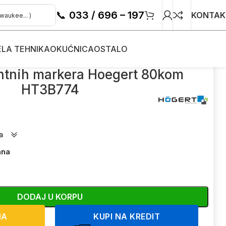
📞
033 / 696 – 197
KONTAK
ELA TEHNIKA
OKUĆNICA
OSTALO
ntnih markera Hoegert 80kom
HT3B774
a
ana
DODAJ U KORPU
NA
KUPI NA KREDIT