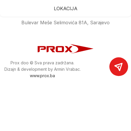
LOKACIJA
Bulevar Meše Selimovića 81A, Sarajevo
Prox doo © Sva prava zadržana.
Dizajn & development by Armin Vrabac.
www.prox.ba
Pratite nas na društvenim mrežama
proxdoo
Najveća trgovina mašina i alata u