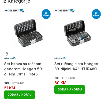
Iz Kategorije
Set bitova sa račnom-
Set ručnog alata Hoegert
gedorom Hoegert 50-
33-dijelni 1/4” HT1R460
dijelni 1/4” HT1R461
SKU:
HT1R460
60
KM
SKU:
HT1R461
51
KM
DODAJ U KORPU
DODAJ U KORPU