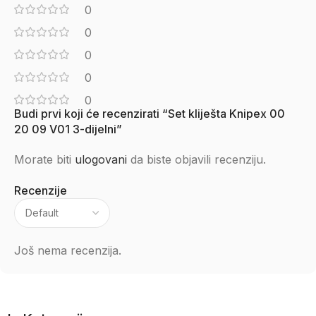
0
0
0
0
0
Budi prvi koji će recenzirati “Set kliješta Knipex 00
20 09 V01 3-dijelni”
Morate biti
ulogovani
da biste objavili recenziju.
Recenzije
Još nema recenzija.