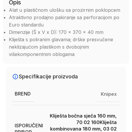
Opis
Alat u plastičnom ulošku sa prozirnim poklopcem
Atraktivno prodajno pakiranje sa perforacijom po
Euro standardu
Dimenzije (Š x V x D): 170 x 370 x 40 mm
Kliješta s poliranim glavama; drške presvučene
neklizajućom plastikom s dvobojnim
višekomponentnim oblogama
Specifikacije proizvoda
BREND
Knipex
Kliješta bočna sječa 160 mm,
70 02 160
Kliješta
ISPORUČENI
kombinovana 180 mm, 03 02
PRIBOR