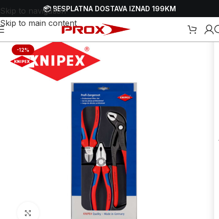
📦 BESPLATNA DOSTAVA IZNAD 199KM
Skip to navigation
Skip to main content
Početna
/
Webshop
/
Ručni alati
/
Setovi ručnih alata
-12%
Uvećaj sliku