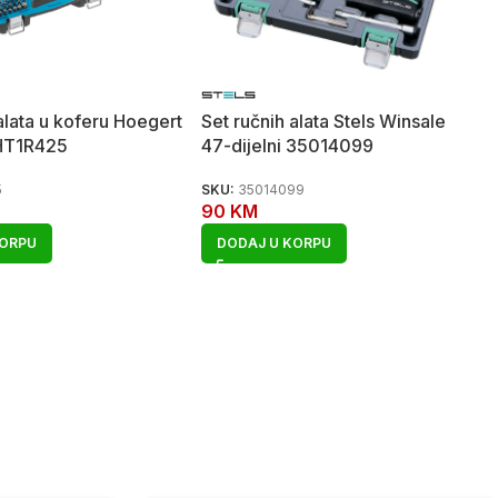
alata u koferu Hoegert
Set ručnih alata Stels Winsale
 HT1R425
47-dijelni 35014099
5
SKU:
35014099
90
KM
KORPU
DODAJ U KORPU