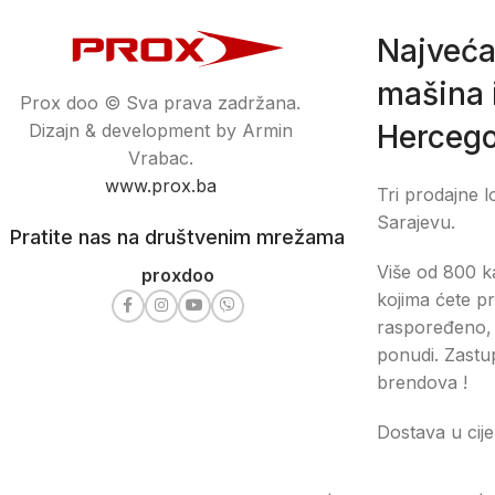
Najveća
mašina i
Prox doo © Sva prava zadržana.
Hercego
Dizajn & development by Armin
Vrabac.
www.prox.ba
Tri prodajne l
Sarajevu.
Pratite nas na društvenim mrežama
Više od 800 ka
proxdoo
kojima ćete pr
raspoređeno, 
ponudi. Zastu
brendova !
Dostava u cije