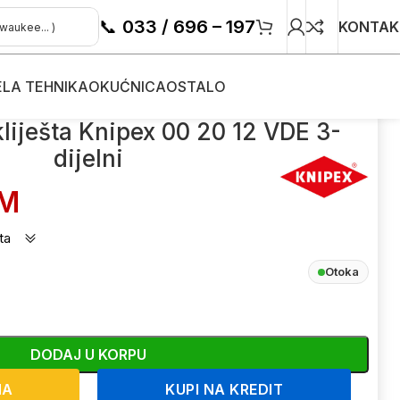
📞
033 / 696 – 197
KONTAK
ELA TEHNIKA
OKUĆNICA
OSTALO
 kliješta Knipex 00 20 12 VDE 3-
dijelni
M
ta
Otoka
DODAJ U KORPU
NA
KUPI NA KREDIT