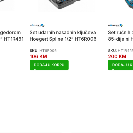
m-gedorom
Set udarnih nasadnih ključeva
Set ručnih 
/4” HT1R461
Hoegert Spline 1/2” HT6R006
85-dijelni
SKU:
HT6R006
SKU:
HT1R42
106
KM
200
KM
DODAJ U KORPU
DODAJ U 