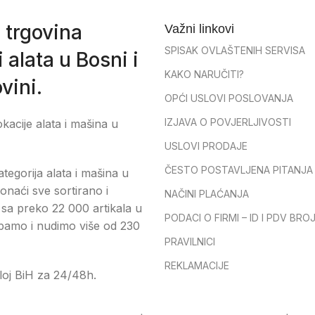
 trgovina
Važni linkovi
SPISAK OVLAŠTENIH SERVISA
 alata u Bosni i
KAKO NARUČITI?
vini.
OPĆI USLOVI POSLOVANJA
IZJAVA O POVJERLJIVOSTI
okacije alata i mašina u
USLOVI PRODAJE
ČESTO POSTAVLJENA PITANJA
tegorija alata i mašina u
onaći sve sortirano i
NAČINI PLAĆANJA
sa preko 22 000 artikala u
PODACI O FIRMI – ID I PDV BRO
pamo i nudimo više od 230
PRAVILNICI
REKLAMACIJE
loj BiH za 24/48h.