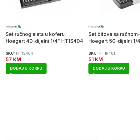
Set ručnog alata u koferu
Set bitova sa račno
Hoegert 40-dijelni 1/4” HT1S404
Hoegert 50-dijelni 1
SKU:
HT1S404
SKU:
HT1R461
57
KM
51
KM
DODAJ U KORPU
DODAJ U KORPU