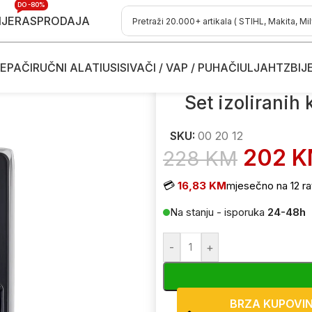
DO -80%
IJE
RASPRODAJA
EPAČI
RUČNI ALATI
USISIVAČI / VAP / PUHAČI
ULJA
HTZ
BIJ
h kliješta Knipex 00 20 12 VDE 3-dijelni
Set izoliranih
SKU:
00 20 12
202
K
228
KM
💳
16,83 KM
mjesečno na 12 ra
Na stanju - isporuka
24-48h
-
+
BRZA KUPOVI