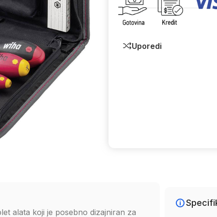
Uporedi
Specifi
et alata koji je posebno dizajniran za