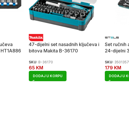
jučeva
47-dijelni set nasadnih ključeva i
Set ručnih 
4″ HT1A886
bitova Makita B-36170
24-dijelni
SKU:
B-36170
SKU:
350135
65
KM
179
KM
DODAJ U KORPU
DODAJ U 