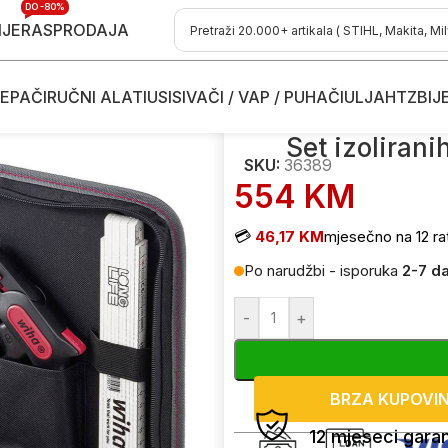
DO -80%
IJE
RASPRODAJA
EPAČI
RUČNI ALATI
USISIVAČI / VAP / PUHAČI
ULJA
HTZ
BIJ
ih alata WIHA 36389 12-dijelni
Set izolirani
SKU:
36389
554
KM
💳
46,17 KM
mjesečno na 12 ra
Po narudžbi - isporuka
2-7 d
-
+
BRZA KUPOVI
12 mjeseci garan