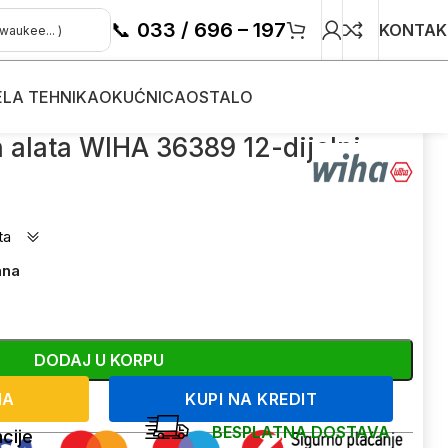
📞
033 / 696 – 197
KONTAK
ELA TEHNIKA
OKUĆNICA
OSTALO
h alata WIHA 36389 12-dijelni
ta
ana
DODAJ U KORPU
NA
KUPI NA KREDIT
BESPLATNA DOSTAVA
cije