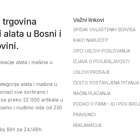
 trgovina
Važni linkovi
SPISAK OVLAŠTENIH SERVISA
 alata u Bosni i
KAKO NARUČITI?
vini.
OPĆI USLOVI POSLOVANJA
IZJAVA O POVJERLJIVOSTI
okacije alata i mašina u
USLOVI PRODAJE
ČESTO POSTAVLJENA PITANJA
tegorija alata i mašina u
onaći sve sortirano i
NAČINI PLAĆANJA
sa preko 22 000 artikala u
PODACI O FIRMI – ID I PDV BRO
pamo i nudimo više od 230
PRAVILNICI
REKLAMACIJE
loj BiH za 24/48h.