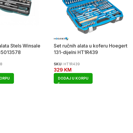
alata Stels Winsale
Set ručnih alata u koferu Hoegert
 35013578
131-dijelni HT1R439
78
SKU:
HT1R439
329
KM
KORPU
DODAJ U KORPU