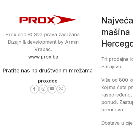
Najveća
mašina i
Prox doo © Sva prava zadržana.
Hercego
Dizajn & development by Armin
Vrabac.
www.prox.ba
Tri prodajne l
Sarajevu.
Pratite nas na društvenim mrežama
Više od 800 ka
proxdoo
kojima ćete pr
raspoređeno, 
ponudi. Zastu
brendova !
Dostava u cije