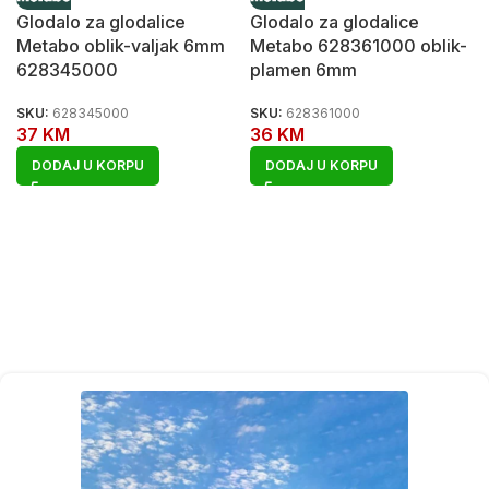
Glodalo za glodalice
Glodalo za glodalice
Metabo oblik-valjak 6mm
Metabo 628361000 oblik-
628345000
plamen 6mm
SKU:
628345000
SKU:
628361000
37
KM
36
KM
DODAJ U KORPU
DODAJ U KORPU