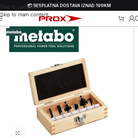
📦 BESPLATNA DOSTAVA IZNAD 199KM
Skip to navigation
Skip to main content
tna
/
Webshop
/
Alati
/
Glodalice
/
Dodaci i potrošni materijal za glodalice
Uvećaj sliku