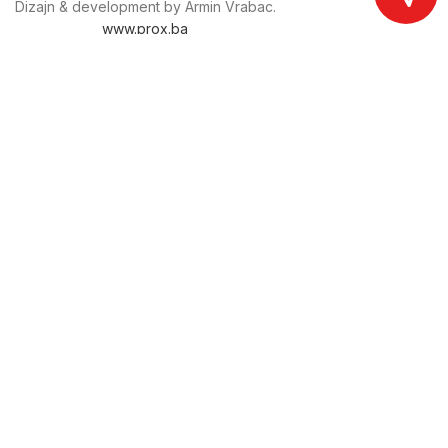
Dizajn & development by Armin Vrabac.
www.prox.ba
Pratite nas na društvenim mrežama
proxdoo
Najveća trgovina mašina i alata u
Bosni i Hercegovini.
Tri prodajne lokacije alata i mašina u Sarajevu.
Više od 800 kategorija alata i mašina u kojima ćete pronaći
sve sortirano i raspoređeno, sa preko 22 000 artikala u
ponudi. Zastupamo i nudimo više od 230 brendova !
Dostava u cijeloj BiH za 24/48h.