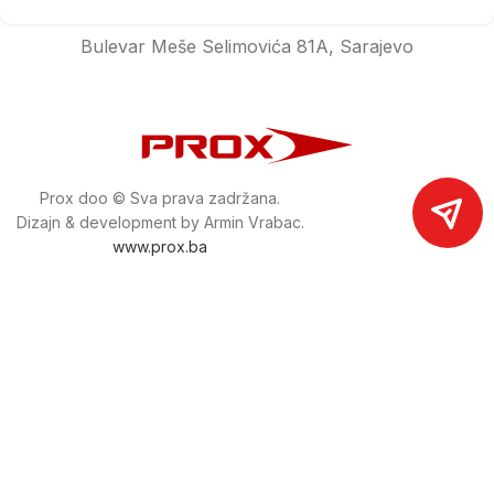
Bulevar Meše Selimovića 81A, Sarajevo
Prox doo © Sva prava zadržana.
Dizajn & development by Armin Vrabac.
www.prox.ba
Pratite nas na društvenim mrežama
proxdoo
Najveća trgovina mašina i alata u
Bosni i Hercegovini.