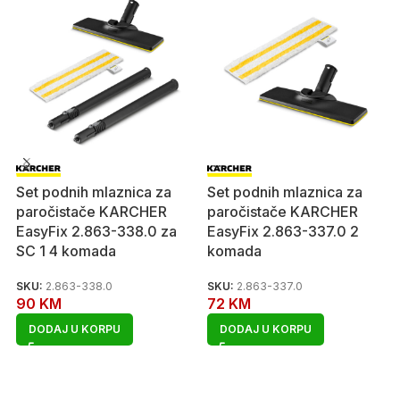
Set podnih mlaznica za
Set podnih mlaznica za
paročistače KARCHER
paročistače KARCHER
EasyFix 2.863-338.0 za
EasyFix 2.863-337.0 2
SC 1 4 komada
komada
SKU:
2.863-338.0
SKU:
2.863-337.0
90
KM
72
KM
DODAJ U KORPU
DODAJ U KORPU