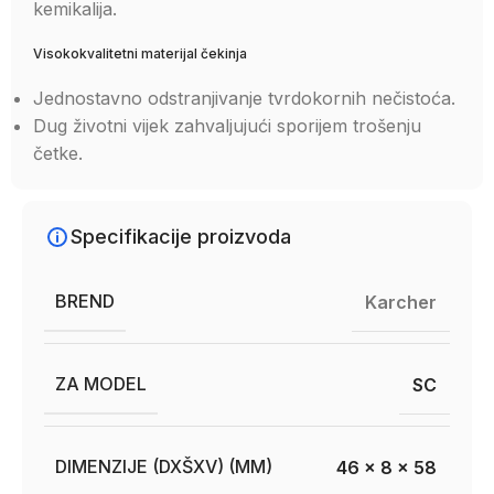
kemikalija.
Visokokvalitetni materijal čekinja
Jednostavno odstranjivanje tvrdokornih nečistoća.
Dug životni vijek zahvaljujući sporijem trošenju
četke.
Specifikacije proizvoda
BREND
Karcher
ZA MODEL
SC
DIMENZIJE (DXŠXV) (MM)
46 x 8 x 58