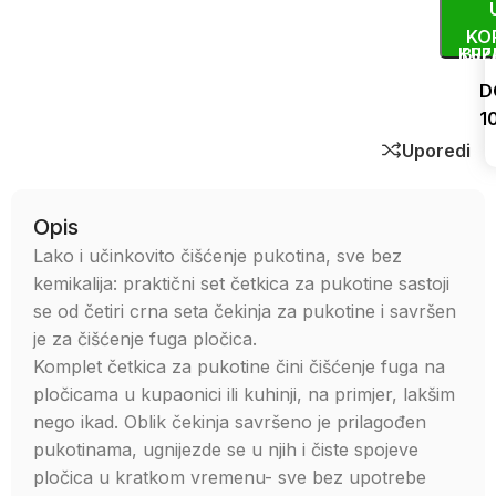
KO
KUP
BRZ
D
1
Uporedi
Opis
Lako i učinkovito čišćenje pukotina, sve bez
kemikalija: praktični set četkica za pukotine sastoji
se od četiri crna seta čekinja za pukotine i savršen
je za čišćenje fuga pločica.
Komplet četkica za pukotine čini čišćenje fuga na
pločicama u kupaonici ili kuhinji, na primjer, lakšim
nego ikad. Oblik čekinja savršeno je prilagođen
pukotinama, ugnijezde se u njih i čiste spojeve
pločica u kratkom vremenu- sve bez upotrebe