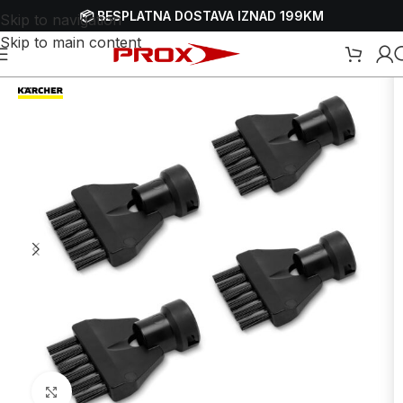
📦 BESPLATNA DOSTAVA IZNAD 199KM
Skip to navigation
Skip to main content
ni čistači i dodaci
/
Dijelovi i dodaci za paročistače - parne čistače
Uvećaj sliku