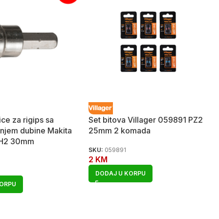
ice za rigips sa
Set bitova Villager 059891 PZ2
njem dubine Makita
25mm 2 komada
PH2 30mm
SKU:
059891
2
KM
0
DODAJ U KORPU
KORPU