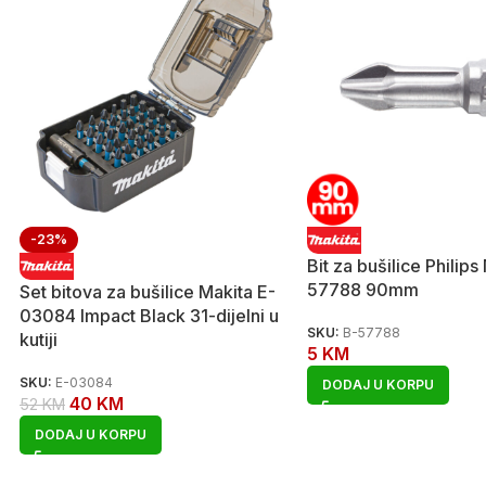
-23%
Bit za bušilice Philips
57788 90mm
Set bitova za bušilice Makita E-
03084 Impact Black 31-dijelni u
SKU:
B-57788
kutiji
5
KM
SKU:
E-03084
DODAJ U KORPU
40
KM
52
KM
DODAJ U KORPU