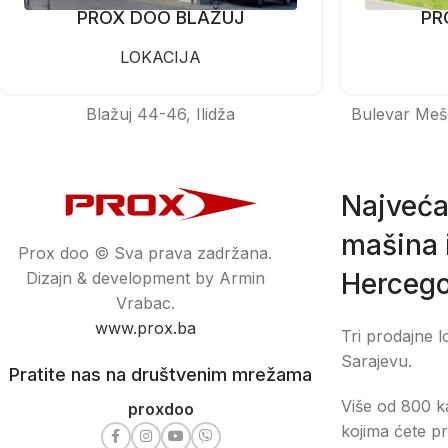
PROX DOO BLAŽUJ
PR
LOKACIJA
Blažuj 44-46, Ilidža
Bulevar Meš
Najveća
mašina i
Prox doo © Sva prava zadržana.
Hercego
Dizajn & development by Armin
Vrabac.
www.prox.ba
Tri prodajne l
Sarajevu.
Pratite nas na društvenim mrežama
Više od 800 ka
proxdoo
kojima ćete pr