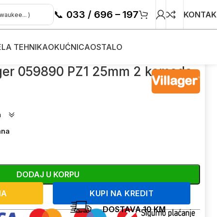
📞
033 / 696 – 197
KONTAK
ELA TEHNIKA
OKUĆNICA
OSTALO
mada
lager 059890 PZ1 25mm 2 komada
a
ana
DODAJ U KORPU
NA
KUPI NA KREDIT
DOSTAVA 10 KM