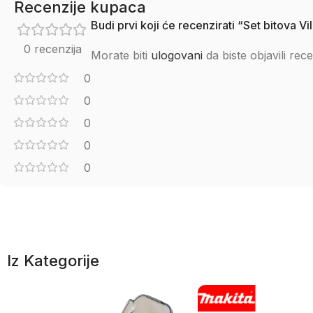
Recenzije kupaca
Budi prvi koji će recenzirati “Set bitov
0 recenzija
Morate biti
ulogovani
da biste objavili rece
0
0
0
0
0
Iz Kategorije