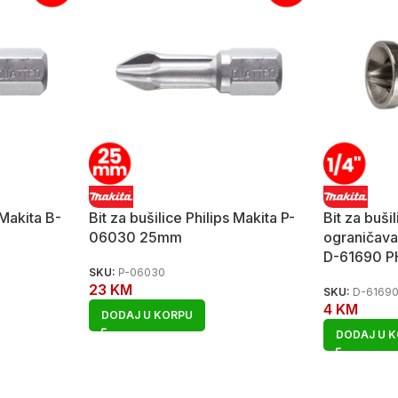
 Makita B-
Bit za bušilice Philips Makita P-
Bit za bušil
06030 25mm
ograničava
D-61690 
SKU:
P-06030
23
KM
SKU:
D-6169
4
KM
DODAJ U KORPU
DODAJ U 