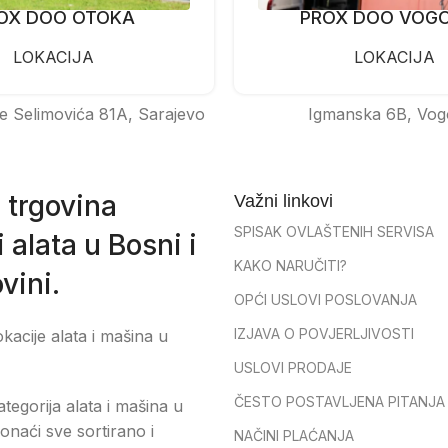
OX DOO OTOKA
PROX DOO VOG
LOKACIJA
LOKACIJA
e Selimovića 81A, Sarajevo
Igmanska 6B, Vog
 trgovina
Važni linkovi
SPISAK OVLAŠTENIH SERVISA
 alata u Bosni i
KAKO NARUČITI?
vini.
OPĆI USLOVI POSLOVANJA
IZJAVA O POVJERLJIVOSTI
okacije alata i mašina u
USLOVI PRODAJE
ČESTO POSTAVLJENA PITANJA
tegorija alata i mašina u
onaći sve sortirano i
NAČINI PLAĆANJA