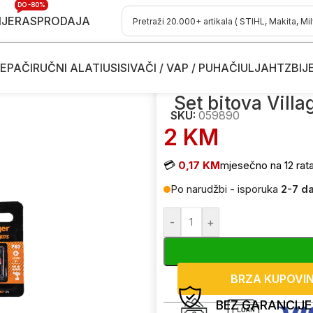
DO -80%
IJE
RASPRODAJA
EPAČI
RUČNI ALATI
USISIVAČI / VAP / PUHAČI
ULJA
HTZ
BIJ
ce
/
Bitovi za bušilice
/
Set bitova Villager 059890 PZ1 25mm 2 ko
Set bitova Vil
SKU:
059890
2
KM
💳
0,17 KM
mjesečno na 12 rat
Po narudžbi - isporuka
2-7 d
-
+
BRZA KUPOVI
BEZ GARANCIJE