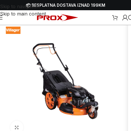
📦 BESPLATNA DOSTAVA IZNAD 199KM
Skip to navigation
Skip to main content
ilice-kosačice
/
Samohodne benzinske parkovske kosilice-kosačice
Uvećaj sliku