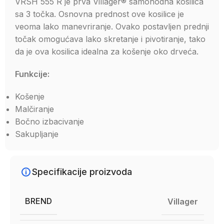
VRSH 555 R je prva Villager® samohodna kosilica
sa 3 točka. Osnovna prednost ove kosilice je
veoma lako manevriranje. Ovako postavljen prednji
točak omogućava lako skretanje i pivotiranje, tako
da je ova kosilica idealna za košenje oko drveća.
Funkcije:
Košenje
Malčiranje
Bočno izbacivanje
Sakupljanje
Specifikacije proizvoda
BREND
Villager