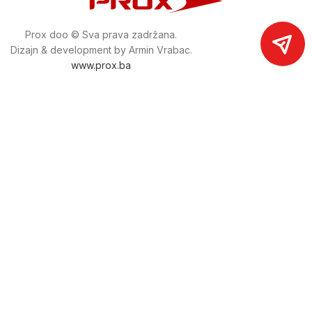
Prox doo © Sva prava zadržana.
Dizajn & development by Armin Vrabac.
www.prox.ba
Pratite nas na društvenim mrežama
proxdoo
Najveća trgovina mašina i alata u
Bosni i Hercegovini.
Tri prodajne lokacije alata i mašina u Sarajevu.
Više od 800 kategorija alata i mašina u kojima ćete pronaći
sve sortirano i raspoređeno, sa preko 22 000 artikala u