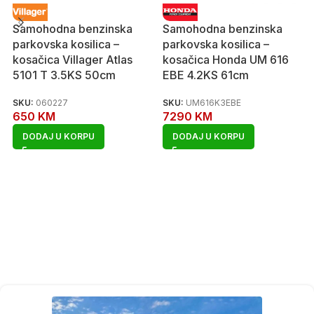
Samohodna benzinska
Samohodna benzinska
parkovska kosilica –
parkovska kosilica –
kosačica Villager Atlas
kosačica Honda UM 616
5101 T 3.5KS 50cm
EBE 4.2KS 61cm
SKU:
060227
SKU:
UM616K3EBE
650
KM
7290
KM
DODAJ U KORPU
DODAJ U KORPU