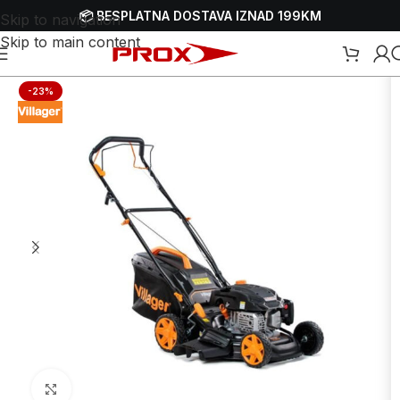
📦 BESPLATNA DOSTAVA IZNAD 199KM
Skip to navigation
Skip to main content
ice-kosačice
/
Samohodne benzinske parkovske kosilice-kosačice
-23%
Uvećaj sliku