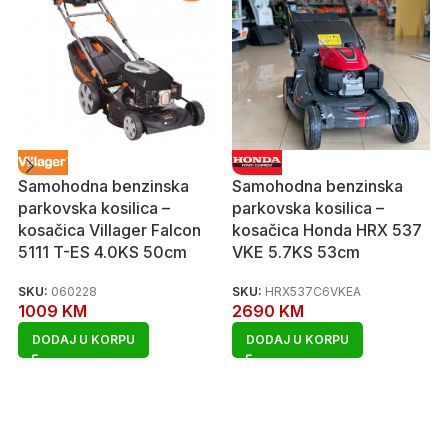
Samohodna benzinska
Samohodna benzinska
parkovska kosilica –
parkovska kosilica –
kosačica Villager Falcon
kosačica Honda HRX 537
5111 T-ES 4.0KS 50cm
VKE 5.7KS 53cm
SKU:
060228
SKU:
HRX537C6VKEA
1009
KM
2690
KM
DODAJ U KORPU
DODAJ U KORPU