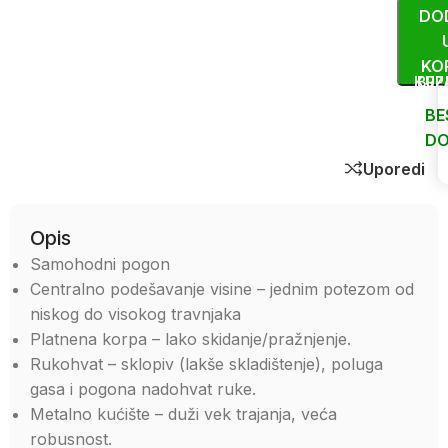
DO
KO
KUP
BRZ
BE
DO
Uporedi
Opis
Samohodni pogon
Centralno podešavanje visine – jednim potezom od
niskog do visokog travnjaka
Platnena korpa – lako skidanje/pražnjenje.
Rukohvat – sklopiv (lakše skladištenje), poluga
gasa i pogona nadohvat ruke.
Metalno kućište – duži vek trajanja, veća
robusnost.