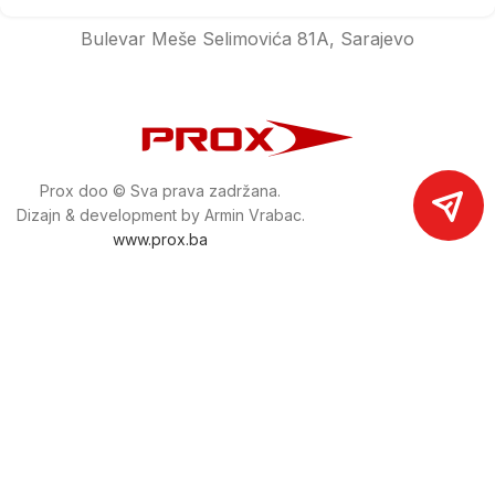
Bulevar Meše Selimovića 81A, Sarajevo
Prox doo © Sva prava zadržana.
Dizajn & development by Armin Vrabac.
www.prox.ba
Pratite nas na društvenim mrežama
proxdoo
Najveća trgovina mašina i alata u
Bosni i Hercegovini.