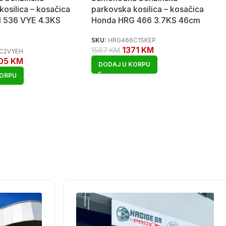
kosilica – kosačica
parkovska kosilica – kosačica
 536 VYE 4.3KS
Honda HRG 466 3.7KS 46cm
SKU:
HRG466C1SKEP
1371
KM
1567
KM
C2VYEH
05
KM
DODAJ U KORPU
KORPU