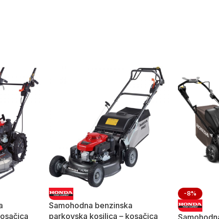
-8%
a
Samohodna benzinska
kosačica
parkovska kosilica – kosačica
Samohodna