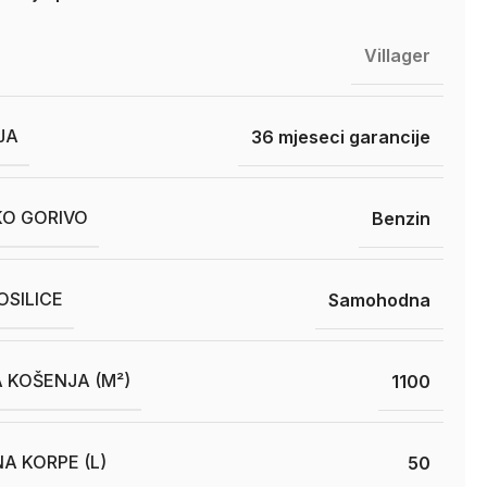
Villager
JA
36 mjeseci garancije
O GORIVO
Benzin
SILICE
Samohodna
 KOŠENJA (M²)
1100
A KORPE (L)
50