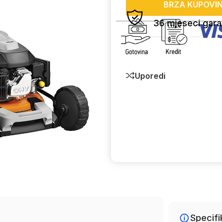
BRZA KUPOVI
36 mjeseci gara
Uporedi
Specifi