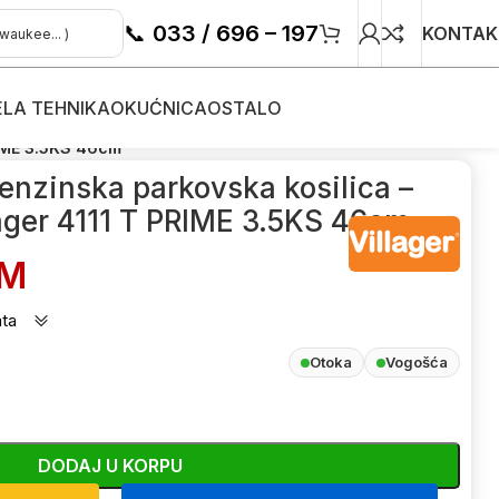
📞
033 / 696 – 197
KONTAK
ELA TEHNIKA
OKUĆNICA
OSTALO
e-kosačice
/
RIME 3.5KS 46cm
nzinska parkovska kosilica –
lager 4111 T PRIME 3.5KS 46cm
M
ata
Otoka
Vogošća
DODAJ U KORPU