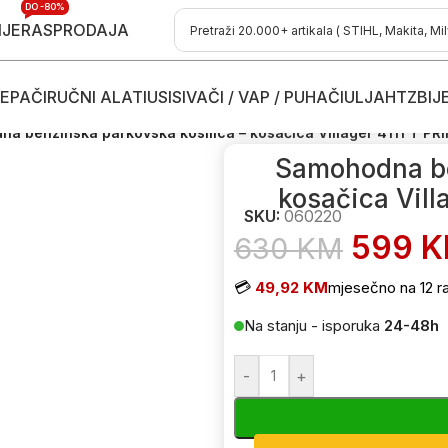
DO -80%
IJE
RASPRODAJA
EPAČI
RUČNI ALATI
USISIVAČI / VAP / PUHAČI
ULJA
HTZ
BIJ
osačice
/
Benzinske kosilice - kosačice
/
Benzinske parkovske kosilic
a benzinska parkovska kosilica – kosačica Villager 4111 T P
Samohodna be
kosačica Vil
SKU:
060220
599
K
630
KM
💳
49,92 KM
mjesečno na 12 r
Na stanju - isporuka
24-48h
-
+