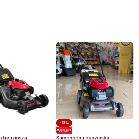
-13%
 benzinska
Samohodna benzinska