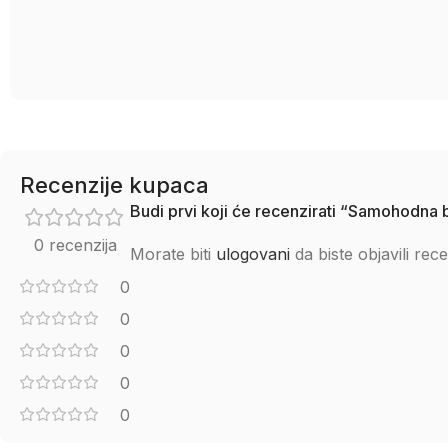
Recenzije kupaca
Budi prvi koji će recenzirati “Samohodna 
0 recenzija
Morate biti
ulogovani
da biste objavili rece
0
0
0
0
0