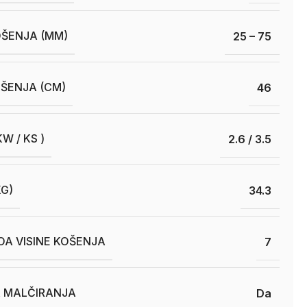
OŠENJA (MM)
25 – 75
OŠENJA (CM)
46
W / KS )
2.6 / 3.5
KG)
34.3
OA VISINE KOŠENJA
7
A MALČIRANJA
Da