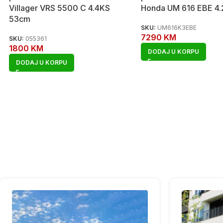
Villager VRS 5500 C 4.4KS
Honda UM 616 EBE 4
53cm
SKU:
UM616K3EBE
7290
KM
SKU:
055361
1800
KM
DODAJ U KORPU
DODAJ U KORPU