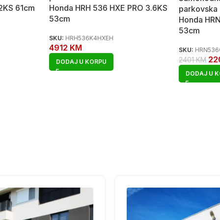
.2KS 61cm
Honda HRH 536 HXE PRO 3.6KS
parkovska 
53cm
Honda HRN
53cm
SKU:
HRH536K4HXEH
4912
KM
SKU:
HRN536
22
2401
KM
DODAJ U KORPU
DODAJ U 