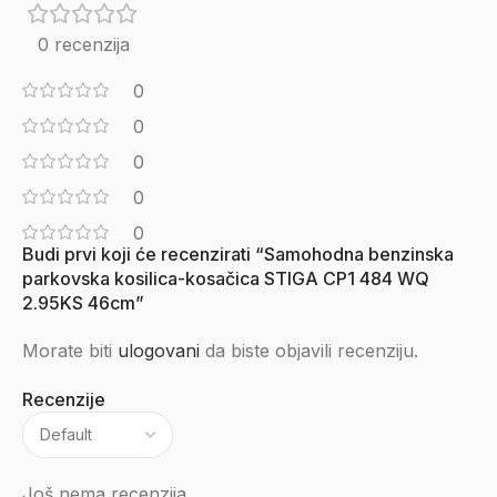
0 recenzija
0
0
0
0
0
Budi prvi koji će recenzirati “Samohodna benzinska
parkovska kosilica-kosačica STIGA CP1 484 WQ
2.95KS 46cm”
Morate biti
ulogovani
da biste objavili recenziju.
Recenzije
Još nema recenzija.