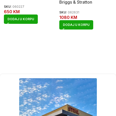
Briggs & Stratton
SKU:
060227
650
KM
SKU:
062631
1080
KM
DODAJ U KORPU
DODAJ U KORPU