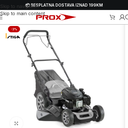
📦 BESPLATNA DOSTAVA IZNAD 199KM
Skip to navigation
Skip to main content
ilice-kosačice
/
Samohodne benzinske parkovske kosilice-kosačice
-3%
Uvećaj sliku