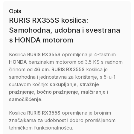
Opis
RURIS RX355S kosilica:
Samohodna, udobna i svestrana
s HONDA motorom
Kosilica
RURIS RX355S
opremljena je 4-taktnim
HONDA
benzinskim motorom od 3.5 KS s radnom
širinom od
46 cm
.
RURIS RX355S
kosilica je
samohodna i jednostavna za korištenje, s 5-u-1
sustavom košnje:
sakupljanje
,
stražnje
pražnjenje
,
bočno pražnjenje
,
malčiranje
i
samočišćenje
.
Kosilica
RURIS RX355S
opremljena je brojnim
značajkama za udobnost i dobro promišljenom
tehničkom funkcionalnošću.