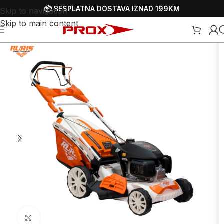
📦 BESPLATNA DOSTAVA IZNAD 199KM
Skip to navigation
Skip to main content
ice-kosačice
/
Samohodne benzinske parkovske kosilice-kosačice
Uvećaj sliku