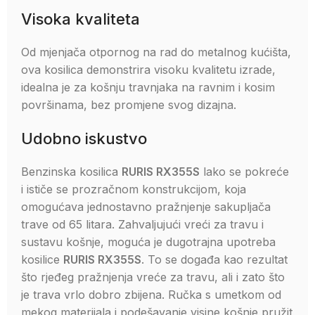
Visoka kvaliteta
Od mjenjača otpornog na rad do metalnog kućišta,
ova kosilica demonstrira visoku kvalitetu izrade,
idealna je za košnju travnjaka na ravnim i kosim
površinama, bez promjene svog dizajna.
Udobno iskustvo
Benzinska kosilica
RURIS RX355S
lako se pokreće
i ističe se prozračnom konstrukcijom, koja
omogućava jednostavno pražnjenje sakupljača
trave od 65 litara. Zahvaljujući vreći za travu i
sustavu košnje, moguća je dugotrajna upotreba
kosilice
RURIS RX355S
. To se događa kao rezultat
što rjeđeg pražnjenja vreće za travu, ali i zato što
je trava vrlo dobro zbijena. Ručka s umetkom od
mekog materijala i podešavanje visine košnje pružit