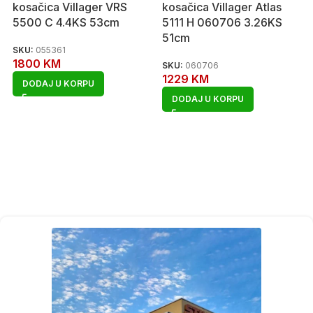
kosačica Villager VRS
kosačica Villager Atlas
5500 C 4.4KS 53cm
5111 H 060706 3.26KS
51cm
SKU:
055361
1800
KM
SKU:
060706
1229
KM
DODAJ U KORPU
DODAJ U KORPU