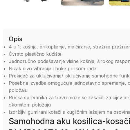
Opis
4 u 1: košnja, prikupljanje, malčiranje, stražnje pražnje
Čvrsto plastično kućište
Jednoručno podešavanje visine košnje, širokog raspon
Nizak nivo vibracija i buke prilikom rada
Prekidač za uključivanje/ isključivanje samohodne funkc
Posebna izvedba omogućuje jednostavno spremanje, o
položaju
Ručka spremnika za travu može se zakačiti za cijev d
okomitom položaju
Izdržljivi gumirani kotači s kugličnim ležajem na osov
Samohodna aku kosilica-kosač