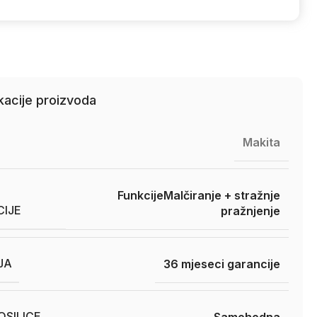
kacije proizvoda
Makita
Funkcije
Malčiranje + stražnje
CIJE
pražnjenje
JA
36 mjeseci garancije
SILICE
Samohodna