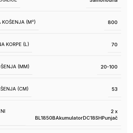
 KOŠENJA (M²)
800
A KORPE (L)
70
OŠENJA (MM)
20-100
OŠENJA (CM)
53
NI
2 x
BL1850B
Akumulator
DC18SH
Punjač