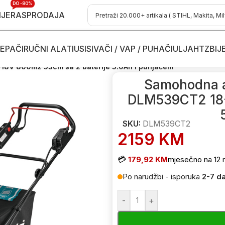
DO -80%
IJE
RASPRODAJA
EPAČI
RUČNI ALATI
USISIVAČI / VAP / PUHAČI
ULJA
HTZ
BIJ
osačice
/
Aku kosilice - kosačice
/
Samohodne aku kosilice-kosačice
/
8V 800m2 53cm sa 2 baterije 5.0Ah i punjačem
Samohodna a
DLM539CT2 18+
SKU:
DLM539CT2
2159
KM
💳
179,92 KM
mjesečno na 12 r
Po narudžbi - isporuka
2-7 d
-
+