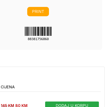
PRINT
88381756860
CIJENA
145
KM
80
KM
DODAJ U KORPU