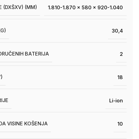
E (DXŠXV) (MM)
1.810-1.870 x 580 x 920-1.040
KG)
30,4
ORUČENIH BATERIJA
2
)
18
RIJE
Li-ion
OA VISINE KOŠENJA
10