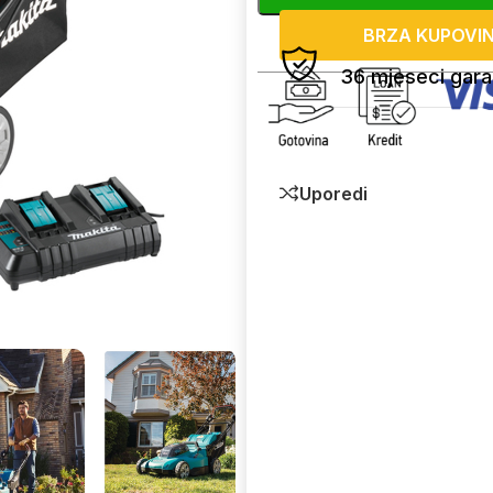
BRZA KUPOVI
36 mjeseci gara
Uporedi