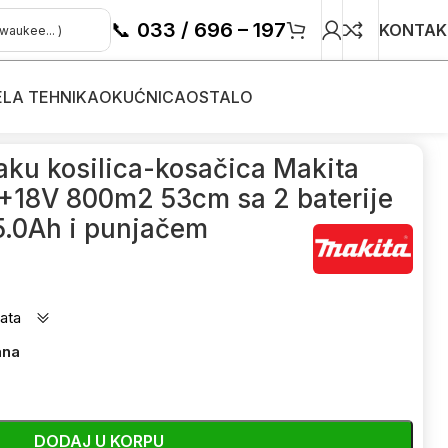
📞
033 / 696 – 197
KONTAK
ELA TEHNIKA
OKUĆNICA
OSTALO
ku kosilica-kosačica Makita
18V 800m2 53cm sa 2 baterije
5.0Ah i punjačem
ata
ana
DODAJ U KORPU