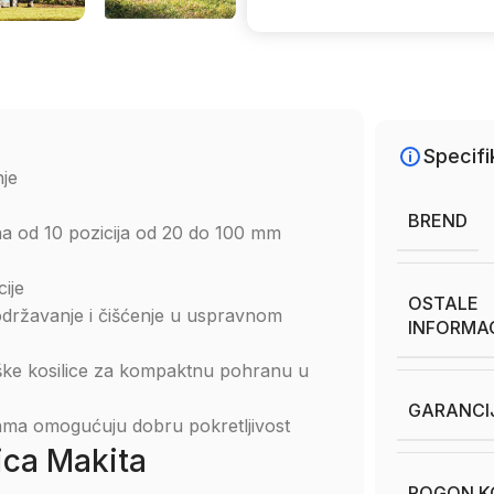
Specifi
nje
BREND
a od 10 pozicija od 20 do 100 mm
ije
OSTALE
državanje i čišćenje u uspravnom
INFORMA
rške kosilice za kompaktnu pohranu u
GARANCI
inama omogućuju dobru pokretljivost
ica Makita
POGON KO