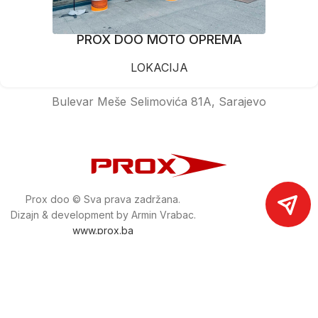
PROX DOO MOTO OPREMA
LOKACIJA
Bulevar Meše Selimovića 81A, Sarajevo
Prox doo © Sva prava zadržana.
Dizajn & development by Armin Vrabac.
www.prox.ba
Pratite nas na društvenim mrežama
proxdoo