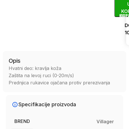
KO
KUP
BRZ
D
1
Uporedi
Opis
Hvatni deo: kravlja koža
Zaštita na levoj ruci (0-20m/s)
Prednjica rukavice ojačana protiv prerezivanja
Specifikacije proizvoda
BREND
Villager