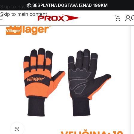
📦 BESPLATNA DOSTAVA IZNAD 199KM
Skip to navigation
Skip to main content
Početna
/
Webshop
/
Zaštitna oprema - HTZ
/
Zaštitne rukavice
Uvećaj sliku