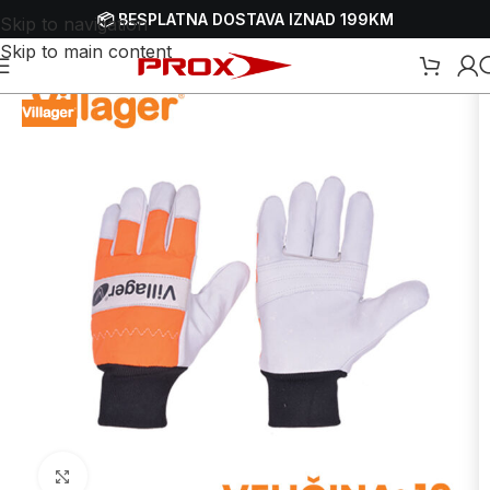
📦 BESPLATNA DOSTAVA IZNAD 199KM
Skip to navigation
Skip to main content
Početna
/
Webshop
/
Zaštitna oprema - HTZ
/
Zaštitne rukavice
Uvećaj sliku