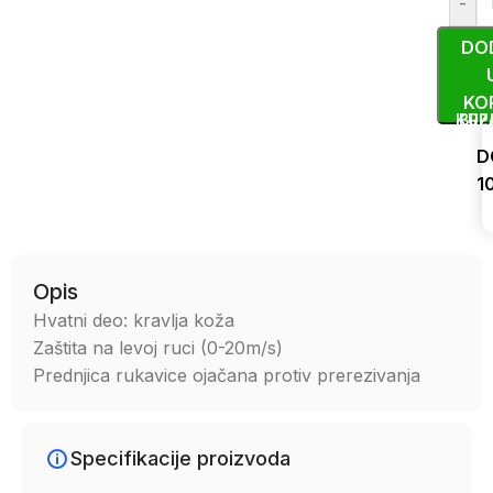
-
DO
KO
KUP
BRZ
D
1
Uporedi
Opis
Hvatni deo: kravlja koža
Zaštita na levoj ruci (0-20m/s)
Prednjica rukavice ojačana protiv prerezivanja
Specifikacije proizvoda